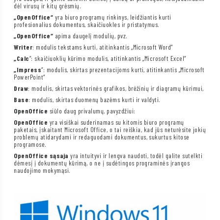
dėl virusų ir kitų grėsmių.
„OpenOffice“
yra biuro programų rinkinys, leidžiantis kurti
profesionalius dokumentus, skaičiuokles ir pristatymus.
„OpenOffice“
apima daugelį modulių, pvz.
Writer
: modulis tekstams kurti, atitinkantis „Microsoft Word“
„Calc
“: skaičiuoklių kūrimo modulis, atitinkantis „Microsoft Excel“
„Impress
“: modulis, skirtas prezentacijoms kurti, atitinkantis „Microsoft
PowerPoint“
Draw
: modulis, skirtas vektorinės grafikos, brėžinių ir diagramų kūrimui,
Base
: modulis, skirtas duomenų bazėms kurti ir valdyti.
OpenOffice
siūlo daug privalumų, pavyzdžiui:
OpenOffice
yra visiškai suderinamas su kitomis biuro programų
paketais, įskaitant Microsoft Office, o tai reiškia, kad jūs neturėsite jokių
problemų atidarydami ir redaguodami dokumentus, sukurtus kitose
programose.
OpenOffice sąsaja
yra intuityvi ir lengva naudoti, todėl galite sutelkti
dėmesį į dokumentų kūrimą, o ne į sudėtingos programinės įrangos
naudojimo mokymąsi.