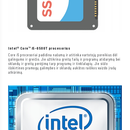
Intel® Core™ i5-6500T procesorius
Core i5 procesoriai padidina našumą ir atitinka vartotojų poreikius dėl
galingumo ir greičio. Jie užtikrina greitą failų ir programų atidarymą bei
sklandų ir greitą perėjimą tarp programų ir tinklalapių. Jie siūlo
išskirtines pramogų galimybes ir sklandų aukštos raiškos vaizdo įrašų
atkūrimą.