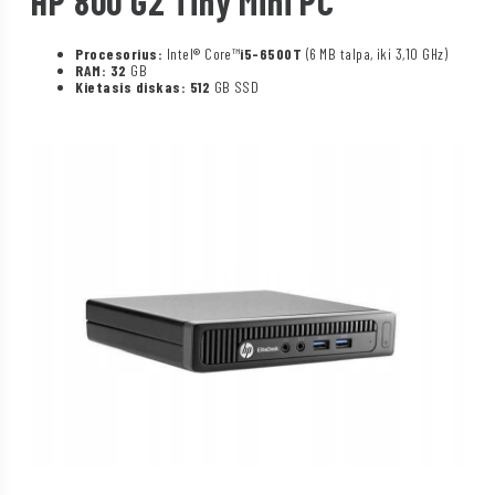
HP 800 G2 Tiny Mini PC
Procesorius:
Intel® Core™
i5-6500T
(6 MB talpa, iki 3,10 GHz)
RAM: 32
GB
Kietasis diskas: 512
GB SSD