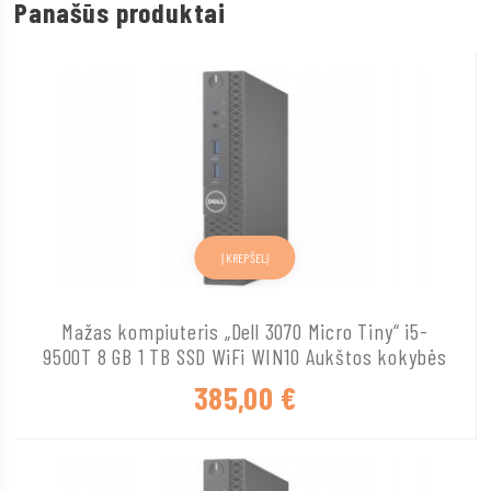
Panašūs produktai
Į KREPŠELĮ
Mažas kompiuteris „Dell 3070 Micro Tiny“ i5-
9500T 8 GB 1 TB SSD WiFi WIN10 Aukštos kokybės
385,00
€