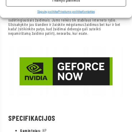
Nenorite investuoti į brangią įrangą, bet norite žaisti naujausius
žaidimus? Turime jums sprendimą! Su
„GeForce Now“ programa
jums
Slapukų politika
Privatumo politika
Kontaktas
nebereikia galingo kompiuterio, kad galėtumėte mėgautis
sudėtingiausiais žaidimais. Jums reikės tik stabilaus interneto ryšio.
Užsisakykite jau šiandien ir žaiskite mėgstamus žaidimus bet kur ir bet
kada! Įsitikinkite patys, kad žaidimai debesyje gali suteikti
nepamirštamą žaidimo patirtį, nesvarbu, kur esate.
SPECIFIKACIJOS
Gamintojas:
HP