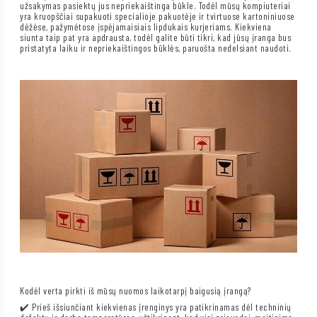
užsakymas pasiektų jus nepriekaištinga būkle. Todėl mūsų kompiuteriai
yra kruopščiai supakuoti specialioje pakuotėje ir tvirtuose kartoniniuose
dėžėse, pažymėtose įspėjamaisiais lipdukais kurjeriams. Kiekviena
siunta taip pat yra apdrausta, todėl galite būti tikri, kad jūsų įranga bus
pristatyta laiku ir nepriekaištingos būklės, paruošta nedelsiant naudoti.
Kodėl verta pirkti iš mūsų nuomos laikotarpį baigusią įrangą?
✔️ Prieš išsiunčiant kiekvienas įrenginys yra patikrinamas dėl techninių