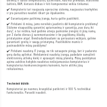
defektų ir darbo temperatūros, užtikrinant, kad visi prievadai, maitinimo
šaltinis, RAM, kietasis diskas ir kiti komponentai veikia tinkamai.
✔️ Kompiuteris turi naujausią operacinę sistemą, naujausius tvarkykles
ir yra paruoštas naudoti iškart po išpakavimo.
✔️ Garantuojame patikimą įrangą, kuria galite pasitikėti.
✔️ Pirkdami iš mūsų, jums nereikės jaudintis dėl kompiuterio problemų!
Siūlome visapusišką garantinį aptarnavimą ir garantiją „nuo durų iki
durų“, o tai reiškia, kad gedimo atveju paimsime įrenginį iš jūsų namų,
per 3 darbo dienas jį suremontuosime ir be papildomų išlaidų
pristatysime atgal. Bendradarbiaudami su geriausiais vežėjais, galime
garantuoti greitą ir saugų pristatymą. Pasitikėkite mumis ir
pasinaudokite mūsų pasiūlymu!
✔️ Pirkdami naudotą IT įrangą, ne tik sutaupote pinigų, bet ir padarote
gerą darbą aplinkai. Rinkdamiesi naudotą įrangą, padedate sumažinti
elektroninių atliekų kiekį ir apsaugoti mūsų planetą. Mūsų pasiūlymas
apima aukštos kokybės naudotus nešiojamuosius kompiuterius ir
kompiuterius konkurencingomis kainomis, kurie atitiks jūsų
reikalavimus.
Techninė būklė:
Kompiuteriai po nuomos, kruopščiai patikrinti ir 100 % techniškai
funkcionalūs. Paruošti naudoti.