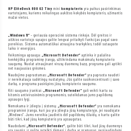
HP EliteDesk 800 G2 Tiny
mini
kompiuteris
yra puikus pasirinkimas
vartotojams, kuriems reikalingas aukštos kokybės kompiuteris, užimantis
mažai vietos.
„Windows 11“
– geriausia operacinė sistema rinkoje. Dėl greitos ir
aiškios vartotojo sąsajos galite lengvai pritaikyti funkcijas pagal savo
poreikius. Sistema automatiškai atnaujina tvarkykles, todėl sutaupote
laiko ir energijos.
Veiksminga apsauga:
„Microsoft Defender“
aptinka ir pašalina
kenkėjišką programinę įrangą, užtikrindama maksimalų kompiuterio
saugumą. Nuolat atnaujinant virusų duomenų bazę, programa gali aptikti
net naujausias grėsmes.
Naudojimo paprastumas:
„Microsoft Defender“
yra paprasta naudoti
ir nereikalauja sudėtingų nustatymų. Jūs galite susikoncentruoti į savo
darbą, o programa pasirūpins jūsų kompiuterio saugumu.
Kiti saugumo įrankiai:
„Microsoft Defender“
gali veikti kartu su
kitomis antivirusinėmis programomis, suteikdamas jums papildomą
apsaugos lygį.
Nemokama ir įdiegta į sistemą:
„Microsoft Defender“
yra nemokama
programinė įranga, kuri jau yra įdiegta jūsų kompiuteryje, jei naudojate
„Windows“. Jums nereikia jaudintis dėl papildomų išlaidų, o kartu galite
būti tikri, kad jūsų kompiuteris yra apsaugotas.
Naudodami
„Microsoft Defender“
, galite būti tikri, kad jūsų duomenys
yra saugūs, ir galite sutelkti dėmesį į darbą ar pramogas, nesijaudindami