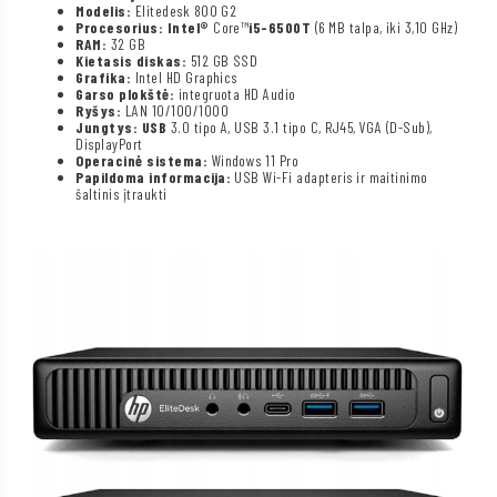
Modelis:
Elitedesk 800 G2
Procesorius: Intel®
Core™
i5-6500T
(6 MB talpa, iki 3,10 GHz)
RAM:
32 GB
Kietasis diskas:
512 GB SSD
Grafika:
Intel HD Graphics
Garso plokštė:
integruota HD Audio
Ryšys:
LAN 10/100/1000
Jungtys: USB
3.0 tipo A, USB 3.1 tipo C, RJ45, VGA (D-Sub),
DisplayPort
Operacinė sistema:
Windows 11 Pro
Papildoma informacija:
USB Wi-Fi adapteris ir maitinimo
šaltinis įtraukti