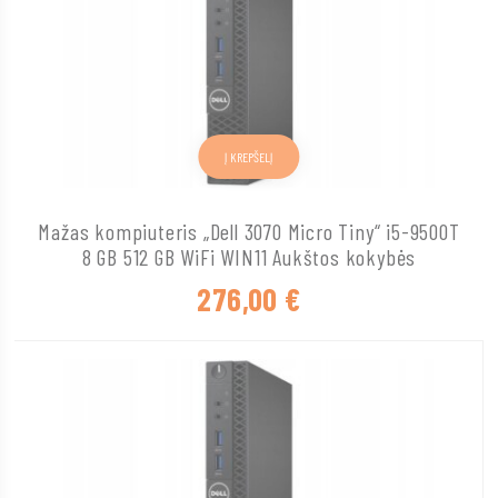
Į KREPŠELĮ
Mažas kompiuteris „Dell 3070 Micro Tiny“ i5-9500T
8 GB 512 GB WiFi WIN11 Aukštos kokybės
276,00
€