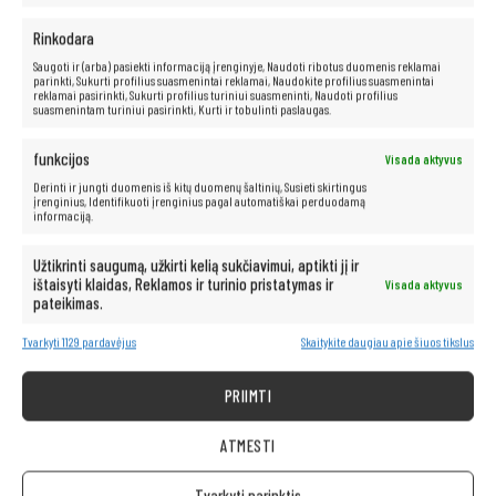
Kompiuteris taip pat idealiai tinka visoms multimedijos programoms.
Rinkodara
Be vargo transliuokite filmus ir muziką geriausia kokybe iš tokių
Saugoti ir (arba) pasiekti informaciją įrenginyje, Naudoti ribotus duomenis reklamai
platformų kaip „Netflix“, „HBO“, „Amazon“, „YouTube“, „Spotify“ ir
parinkti, Sukurti profilius suasmenintai reklamai, Naudokite profilius suasmenintai
„Facebook“.
reklamai pasirinkti, Sukurti profilius turiniui suasmeninti, Naudoti profilius
suasmenintam turiniui pasirinkti, Kurti ir tobulinti paslaugas.
funkcijos
Visada aktyvus
Derinti ir jungti duomenis iš kitų duomenų šaltinių, Susieti skirtingus
įrenginius, Identifikuoti įrenginius pagal automatiškai perduodamą
informaciją.
Užtikrinti saugumą, užkirti kelią sukčiavimui, aptikti jį ir
ištaisyti klaidas, Reklamos ir turinio pristatymas ir
Visada aktyvus
pateikimas.
Tvarkyti 1129 pardavėjus
Skaitykite daugiau apie šiuos tikslus
PRIIMTI
ATMESTI
Tvarkyti parinktis