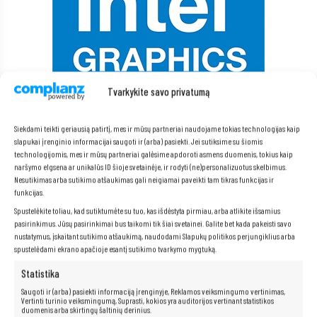
Tvarkykite savo privatumą
Siekdami teikti geriausią patirtį, mes ir mūsų partneriai naudojame tokias technologijas kaip
slapukai įrenginio informacijai saugoti ir (arba) pasiekti. Jei sutiksime su šiomis
technologijomis, mes ir mūsų partneriai galėsime apdoroti asmens duomenis, tokius kaip
naršymo elgsena ar unikalūs ID šioje svetainėje, ir rodyti (ne)personalizuotus skelbimus.
Nesutikimas arba sutikimo atšaukimas gali neigiamai paveikti tam tikras funkcijas ir
funkcijas.
Spustelėkite toliau, kad sutiktumėte su tuo, kas išdėstyta pirmiau, arba atlikite išsamius
pasirinkimus. Jūsų pasirinkimai bus taikomi tik šiai svetainei. Galite bet kada pakeisti savo
nustatymus, įskaitant sutikimo atšaukimą, naudodami Slapukų politikos perjungiklius arba
spustelėdami ekrano apačioje esantį sutikimo tvarkymo mygtuką.
Statistika
Neribotos multimedijos galimybės yra
Saugoti ir (arba) pasiekti informaciją įrenginyje, Reklamos veiksmingumo vertinimas,
po ranka!
Vertinti turinio veiksmingumą, Suprasti, kokios yra auditorijos vertinant statistikos
duomenis arba skirtingų šaltinių derinius.