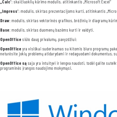
„Calc
“: skaičiuoklių kūrimo modulis, atitinkantis „Microsoft Excel“
„Impress
“: modulis, skirtas prezentacijoms kurti, atitinkantis „Micr
Draw
: modulis, skirtas vektorinės grafikos, brėžinių ir diagramų kūri
Base
: modulis, skirtas duomenų bazėms kurti ir valdyti.
OpenOffice
siūlo daug privalumų, pavyzdžiui:
OpenOffice
yra visiškai suderinamas su kitomis biuro programų paketa
neturėsite jokių problemų atidarydami ir redaguodami dokumentus, s
OpenOffice są
saja yra intuityvi ir lengva naudoti, todėl galite sute
programinės įrangos naudojimo mokymąsi.