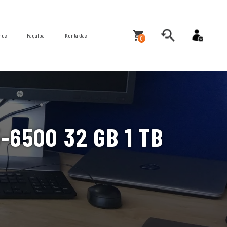
mus
Pagalba
Kontaktas
0
-6500 32 GB 1 TB