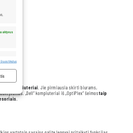
ti,
a aktyvus
a aktyvus
 šiuos tikslus
tis
liniai kompiuteriai
. Jie pirmiausia skirti biurams,
duktyvumas. „Dell“ kompiuteriai iš „OptiPlex“ šeimos
taip
esoriais
.
škios vartotojo sąsajos galite lengvai pritaikyti funkcijas