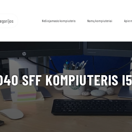
egorijos
Nešiojamasis kompiuteris
Namų kompiuteriai
Apie 
040 SFF KOMPIUTERIS I5