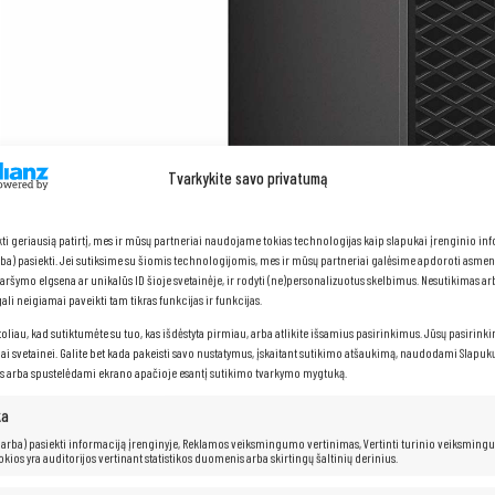
Tvarkykite savo privatumą
kti geriausią patirtį, mes ir mūsų partneriai naudojame tokias technologijas kaip slapukai įrenginio in
arba) pasiekti. Jei sutiksime su šiomis technologijomis, mes ir mūsų partneriai galėsime apdoroti asme
naršymo elgsena ar unikalūs ID šioje svetainėje, ir rodyti (ne)personalizuotus skelbimus. Nesutikimas a
li neigiamai paveikti tam tikras funkcijas ir funkcijas.
toliau, kad sutiktumėte su tuo, kas išdėstyta pirmiau, arba atlikite išsamius pasirinkimus. Jūsų pasirink
iai svetainei. Galite bet kada pakeisti savo nustatymus, įskaitant sutikimo atšaukimą, naudodami Slapukų
s arba spustelėdami ekrano apačioje esantį sutikimo tvarkymo mygtuką.
ka
 (arba) pasiekti informaciją įrenginyje, Reklamos veiksmingumo vertinimas, Vertinti turinio veiksming
kokios yra auditorijos vertinant statistikos duomenis arba skirtingų šaltinių derinius.