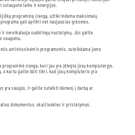
 sutaupote laiko ir energijos.
kėjišką programinę įrangą, užtikrindama maksimalų
programa gali aptikti net naujausias grėsmes.
 ir nereikalauja sudėtingų nustatymų. Jūs galite
io saugumu.
itomis antivirusinėmis programomis, suteikdama jums
programinė įranga, kuri jau yra įdiegta jūsų kompiuteryje,
 o kartu galite būti tikri, kad jūsų kompiuteris yra
ys yra saugūs, ir galite sutelkti dėmesį į darbą ar
nalius dokumentus, skaičiuokles ir pristatymus.