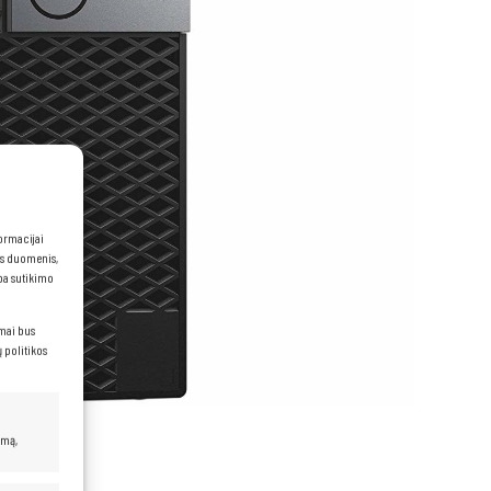
formacijai
ns duomenis,
rba sutikimo
imai bus
 politikos
umą,