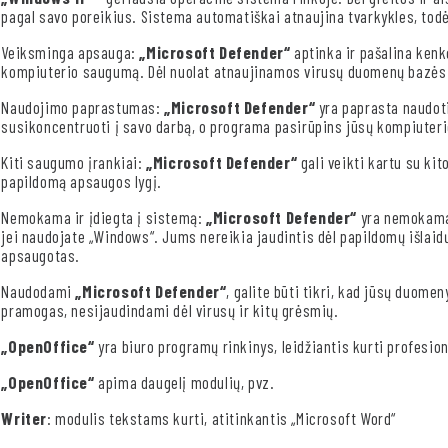
pagal savo poreikius. Sistema automatiškai atnaujina tvarkykles, todėl
Veiksminga apsauga:
„Microsoft Defender“
aptinka ir pašalina ken
kompiuterio saugumą. Dėl nuolat atnaujinamos virusų duomenų bazės 
Naudojimo paprastumas:
„Microsoft Defender“
yra paprasta naudoti
susikoncentruoti į savo darbą, o programa pasirūpins jūsų kompiuter
Kiti saugumo įrankiai:
„Microsoft Defender“
gali veikti kartu su k
papildomą apsaugos lygį.
Nemokama ir įdiegta į sistemą:
„Microsoft Defender“
yra nemokama 
jei naudojate „Windows“. Jums nereikia jaudintis dėl papildomų išlaidų,
apsaugotas.
Naudodami
„Microsoft Defender“
, galite būti tikri, kad jūsų duomen
pramogas, nesijaudindami dėl virusų ir kitų grėsmių.
„OpenOffice“
yra biuro programų rinkinys, leidžiantis kurti profesio
„OpenOffice“
apima daugelį modulių, pvz.
Writer
: modulis tekstams kurti, atitinkantis „Microsoft Word“