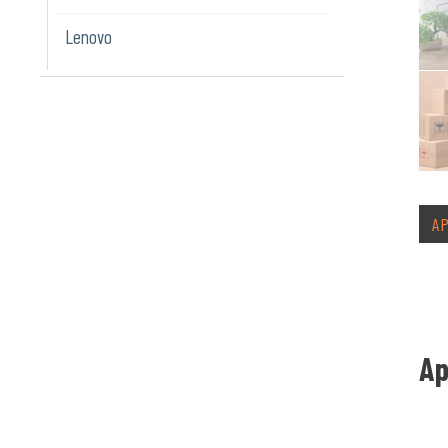
Lenovo
A
A