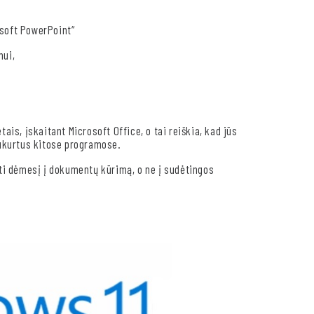
osoft PowerPoint“
mui,
is, įskaitant Microsoft Office, o tai reiškia, kad jūs
ukurtus kitose programose.
lkti dėmesį į dokumentų kūrimą, o ne į sudėtingos