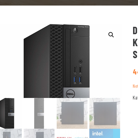
D
K
S
4
Ne
Ka