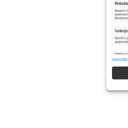
Rinkoda
Saugoti ir
suasmenint
Naudoti pr
funkcijo
Derinti ir
pagal aut
Užtikrint
turinio 
Tvarkyti 1129