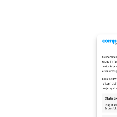
Siekdami tei
saugoti ir (
tokius kaip 
atšaukimas ga
Spustelėkite 
taikomi tik š
perjungikliu
Statisti
Saugoti ir
Suprasti, 