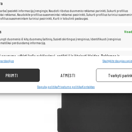
ra
 (arba) pasiekti informaciją įrenginyje, Naudoti ribotus duomenis reklamai parinkti, Sukurti profilius
ai reklamai, Naudokite profilius suasmenintai reklamai pasirinkti, Sukurti profilius turiniui suasmenin
ofilius suasmenintam turiniui pasirinkti, Kurti ir tobulinti paslaugas.
s
Visad
 jungti duomenis iš kitų duomenų šaltinių, Susieti skirtingus įrenginius, Identifikuoti įrenginius
omatiškai perduodamą informaciją.
i saugumą, užkirti kelią sukčiavimui, aptikti jį ir ištaisyti klaidas, Reklamos ir
Visad
pristatymas ir pateikimas.
 pardavėjus
Skaitykite daugiau apie
PRIIMTI
ATMESTI
Tvarkyti parink
Slapukų politika
Privatumo politika
Kontaktas