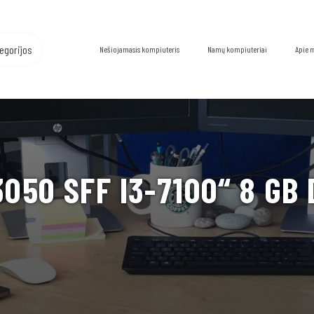
egorijos
Nešiojamasis kompiuteris
Namų kompiuteriai
Apie 
050 SFF I3-7100“ 8 GB