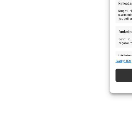
Rinkoda
Saugoti ir
suasmenint
Naudoti pr
funkcijo
Derinti ir
pagal aut
Užtikrint
turinio 
Tvarkyti 1129