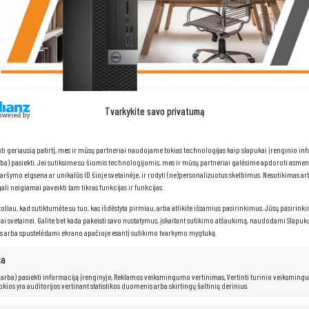
Tvarkykite savo privatumą
kti geriausią patirtį, mes ir mūsų partneriai naudojame tokias technologijas kaip slapukai įrenginio in
arba) pasiekti. Jei sutiksime su šiomis technologijomis, mes ir mūsų partneriai galėsime apdoroti asme
naršymo elgsena ar unikalūs ID šioje svetainėje, ir rodyti (ne)personalizuotus skelbimus. Nesutikimas a
li neigiamai paveikti tam tikras funkcijas ir funkcijas.
toliau, kad sutiktumėte su tuo, kas išdėstyta pirmiau, arba atlikite išsamius pasirinkimus. Jūsų pasirink
„Dell Optiplex 3050“
iai svetainei. Galite bet kada pakeisti savo nustatymus, įskaitant sutikimo atšaukimą, naudodami Slapukų
s arba spustelėdami ekrano apačioje esantį sutikimo tvarkymo mygtuką.
Procesorius:
Intel® Core™ i3-7100 (3 MB talpa, iki 3,90 GHz)
ka
RAM:
8 GB
 (arba) pasiekti informaciją įrenginyje, Reklamos veiksmingumo vertinimas, Vertinti turinio veiksming
kokios yra auditorijos vertinant statistikos duomenis arba skirtingų šaltinių derinius.
Kietasis diskas:
128 GB SSD