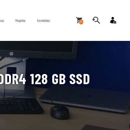
mus
Pagalba
Kontaktas
0
 DDR4 128 GB SSD