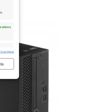
ti,
a aktyvus
a aktyvus
 šiuos tikslus
tis