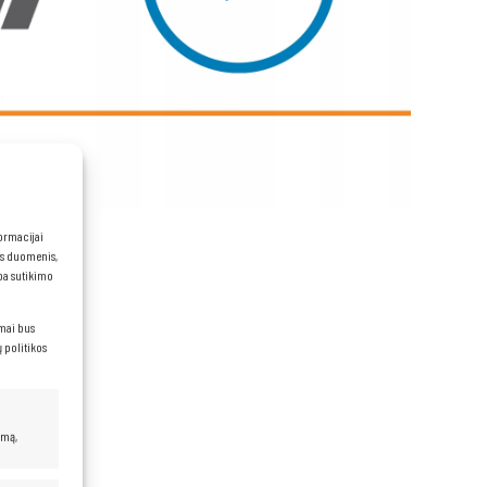
formacijai
ns duomenis,
rba sutikimo
imai bus
 politikos
umą,