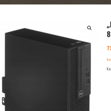
„
8
7
Ne
Ka