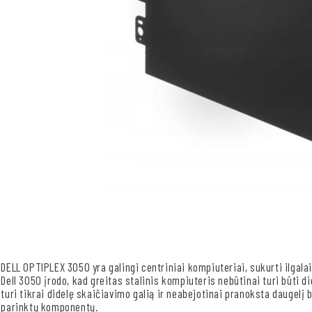
DELL OPTIPLEX 3050 yra galingi centriniai kompiuteriai, sukurti ilgala
Dell 3050 įrodo, kad greitas stalinis kompiuteris nebūtinai turi būti d
turi tikrai didelę skaičiavimo galią ir neabejotinai pranoksta daugelį 
parinktų komponentų.