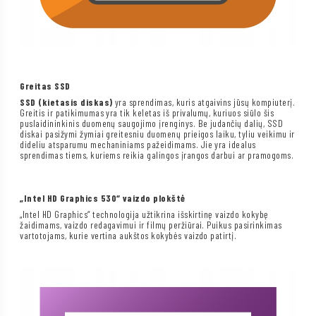
Greitas SSD
SSD (kietasis diskas)
yra sprendimas, kuris atgaivins jūsų kompiuterį.
Greitis ir patikimumas yra tik keletas iš privalumų, kuriuos siūlo šis
puslaidininkinis duomenų saugojimo įrenginys. Be judančių dalių, SSD
diskai pasižymi žymiai greitesniu duomenų prieigos laiku, tyliu veikimu ir
dideliu atsparumu mechaniniams pažeidimams. Jie yra idealus
sprendimas tiems, kuriems reikia galingos įrangos darbui ar pramogoms.
„Intel HD Graphics 530“ vaizdo plokštė
„Intel HD Graphics“ technologija užtikrina išskirtinę vaizdo kokybę
žaidimams, vaizdo redagavimui ir filmų peržiūrai. Puikus pasirinkimas
vartotojams, kurie vertina aukštos kokybės vaizdo patirtį.