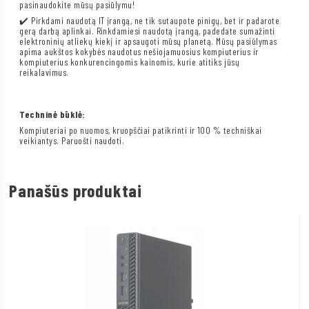
pasinaudokite mūsų pasiūlymu!
✔️ Pirkdami naudotą IT įrangą, ne tik sutaupote pinigų, bet ir padarote
gerą darbą aplinkai. Rinkdamiesi naudotą įrangą, padedate sumažinti
elektroninių atliekų kiekį ir apsaugoti mūsų planetą. Mūsų pasiūlymas
apima aukštos kokybės naudotus nešiojamuosius kompiuterius ir
kompiuterius konkurencingomis kainomis, kurie atitiks jūsų
reikalavimus.
Techninė būklė:
Kompiuteriai po nuomos, kruopščiai patikrinti ir 100 % techniškai
veikiantys. Paruošti naudoti.
Panašūs produktai