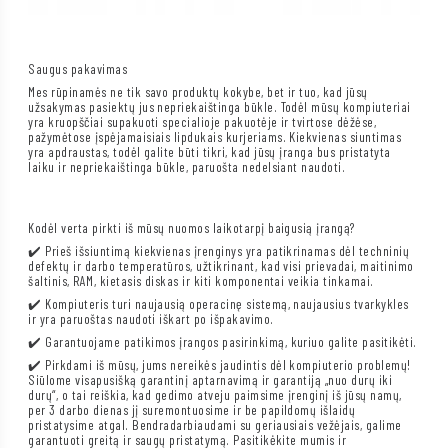
Saugus pakavimas
Mes rūpinamės ne tik savo produktų kokybe, bet ir tuo, kad jūsų
užsakymas pasiektų jus nepriekaištinga būkle. Todėl mūsų kompiuteriai
yra kruopščiai supakuoti specialioje pakuotėje ir tvirtose dėžėse,
pažymėtose įspėjamaisiais lipdukais kurjeriams. Kiekvienas siuntimas
yra apdraustas, todėl galite būti tikri, kad jūsų įranga bus pristatyta
laiku ir nepriekaištinga būkle, paruošta nedelsiant naudoti.
Kodėl verta pirkti iš mūsų nuomos laikotarpį baigusią įrangą?
✔️ Prieš išsiuntimą kiekvienas įrenginys yra patikrinamas dėl techninių
defektų ir darbo temperatūros, užtikrinant, kad visi prievadai, maitinimo
šaltinis, RAM, kietasis diskas ir kiti komponentai veikia tinkamai.
✔️ Kompiuteris turi naujausią operacinę sistemą, naujausius tvarkykles
ir yra paruoštas naudoti iškart po išpakavimo.
✔️ Garantuojame patikimos įrangos pasirinkimą, kuriuo galite pasitikėti.
✔️ Pirkdami iš mūsų, jums nereikės jaudintis dėl kompiuterio problemų!
Siūlome visapusišką garantinį aptarnavimą ir garantiją „nuo durų iki
durų“, o tai reiškia, kad gedimo atveju paimsime įrenginį iš jūsų namų,
per 3 darbo dienas jį suremontuosime ir be papildomų išlaidų
pristatysime atgal. Bendradarbiaudami su geriausiais vežėjais, galime
garantuoti greitą ir saugų pristatymą. Pasitikėkite mumis ir