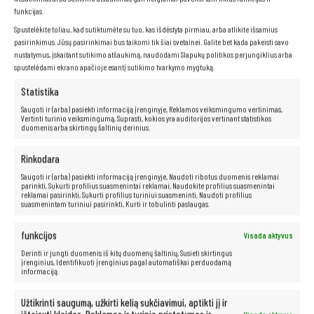
funkcijas.
Spustelėkite toliau, kad sutiktumėte su tuo, kas išdėstyta pirmiau, arba atlikite išsamius
pasirinkimus. Jūsų pasirinkimai bus taikomi tik šiai svetainei. Galite bet kada pakeisti savo
nustatymus, įskaitant sutikimo atšaukimą, naudodami Slapukų politikos perjungiklius arba
spustelėdami ekrano apačioje esantį sutikimo tvarkymo mygtuką.
Statistika
Saugoti ir (arba) pasiekti informaciją įrenginyje, Reklamos veiksmingumo vertinimas,
Vertinti turinio veiksmingumą, Suprasti, kokios yra auditorijos vertinant statistikos
duomenis arba skirtingų šaltinių derinius.
Rinkodara
Saugoti ir (arba) pasiekti informaciją įrenginyje, Naudoti ribotus duomenis reklamai
parinkti, Sukurti profilius suasmenintai reklamai, Naudokite profilius suasmenintai
reklamai pasirinkti, Sukurti profilius turiniui suasmeninti, Naudoti profilius
suasmenintam turiniui pasirinkti, Kurti ir tobulinti paslaugas.
funkcijos
Visada aktyvus
Derinti ir jungti duomenis iš kitų duomenų šaltinių, Susieti skirtingus
Neribotos multimedijos galimybės –
įrenginius, Identifikuoti įrenginius pagal automatiškai perduodamą
informaciją.
jūsų rankose!
Užtikrinti saugumą, užkirti kelią sukčiavimui, aptikti jį ir