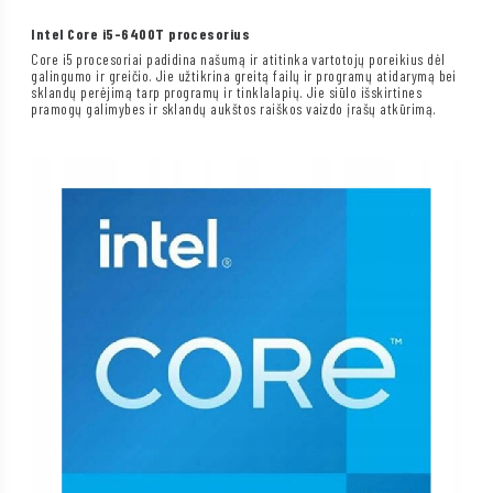
Intel Core i5-6400T procesorius
Core i5 procesoriai padidina našumą ir atitinka vartotojų poreikius dėl
galingumo ir greičio. Jie užtikrina greitą failų ir programų atidarymą bei
sklandų perėjimą tarp programų ir tinklalapių. Jie siūlo išskirtines
pramogų galimybes ir sklandų aukštos raiškos vaizdo įrašų atkūrimą.