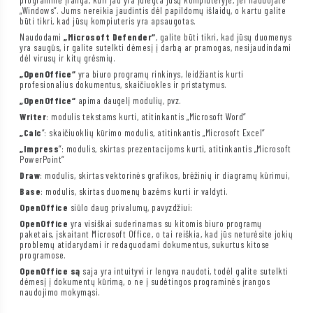
„Windows“. Jums nereikia jaudintis dėl papildomų išlaidų, o kartu galite
būti tikri, kad jūsų kompiuteris yra apsaugotas.
Naudodami
„Microsoft Defender“
, galite būti tikri, kad jūsų duomenys
yra saugūs, ir galite sutelkti dėmesį į darbą ar pramogas, nesijaudindami
dėl virusų ir kitų grėsmių.
„OpenOffice“
yra biuro programų rinkinys, leidžiantis kurti
profesionalius dokumentus, skaičiuokles ir pristatymus.
„OpenOffice“
apima daugelį modulių, pvz.
Writer
: modulis tekstams kurti, atitinkantis „Microsoft Word“
„Calc
“: skaičiuoklių kūrimo modulis, atitinkantis „Microsoft Excel“
„Impress
“: modulis, skirtas prezentacijoms kurti, atitinkantis „Microsoft
PowerPoint“
Draw
: modulis, skirtas vektorinės grafikos, brėžinių ir diagramų kūrimui,
Base
: modulis, skirtas duomenų bazėms kurti ir valdyti.
OpenOffice
siūlo daug privalumų, pavyzdžiui:
OpenOffice
yra visiškai suderinamas su kitomis biuro programų
paketais, įskaitant Microsoft Office, o tai reiškia, kad jūs neturėsite jokių
problemų atidarydami ir redaguodami dokumentus, sukurtus kitose
programose.
OpenOffice są
saja yra intuityvi ir lengva naudoti, todėl galite sutelkti
dėmesį į dokumentų kūrimą, o ne į sudėtingos programinės įrangos
naudojimo mokymąsi.