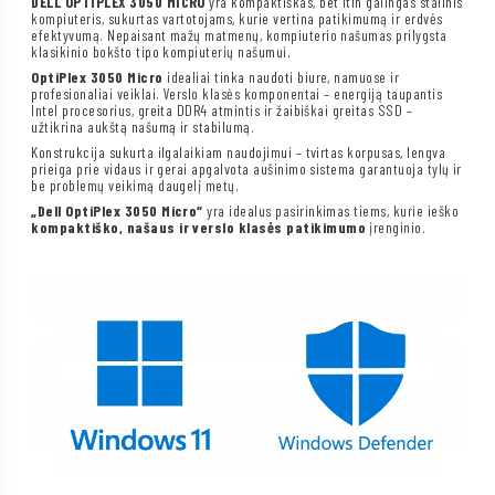
DELL OPTIPLEX 3050 MICRO
yra kompaktiškas, bet itin galingas stalinis
kompiuteris, sukurtas vartotojams, kurie vertina patikimumą ir erdvės
efektyvumą. Nepaisant mažų matmenų, kompiuterio našumas prilygsta
klasikinio bokšto tipo kompiuterių našumui.
OptiPlex 3050 Micro
idealiai tinka naudoti biure, namuose ir
profesionaliai veiklai. Verslo klasės komponentai – energiją taupantis
Intel procesorius, greita DDR4 atmintis ir žaibiškai greitas SSD –
užtikrina aukštą našumą ir stabilumą.
Konstrukcija sukurta ilgalaikiam naudojimui – tvirtas korpusas, lengva
prieiga prie vidaus ir gerai apgalvota aušinimo sistema garantuoja tylų ir
be problemų veikimą daugelį metų.
„Dell OptiPlex 3050 Micro“
yra idealus pasirinkimas tiems, kurie ieško
kompaktiško, našaus ir verslo klasės patikimumo
įrenginio.