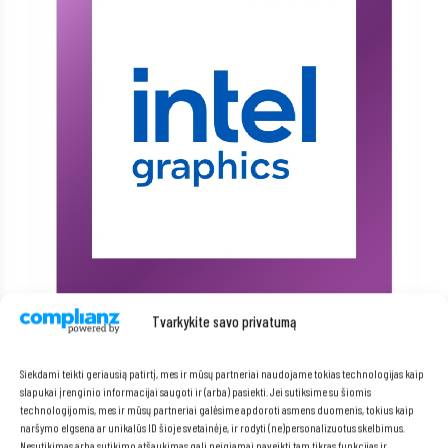
Tvarkykite savo privatumą
Siekdami teikti geriausią patirtį, mes ir mūsų partneriai naudojame tokias technologijas kaip
slapukai įrenginio informacijai saugoti ir (arba) pasiekti. Jei sutiksime su šiomis
technologijomis, mes ir mūsų partneriai galėsime apdoroti asmens duomenis, tokius kaip
naršymo elgsena ar unikalūs ID šioje svetainėje, ir rodyti (ne)personalizuotus skelbimus.
Nesutikimas arba sutikimo atšaukimas gali neigiamai paveikti tam tikras funkcijas ir