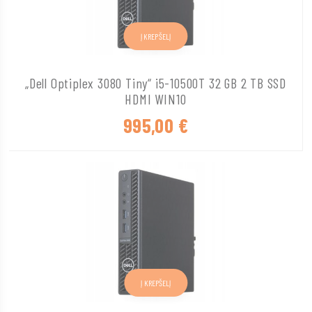
Į KREPŠELĮ
„Dell Optiplex 3080 Tiny“ i5-10500T 32 GB 2 TB SSD
HDMI WIN10
995,00
€
Į KREPŠELĮ