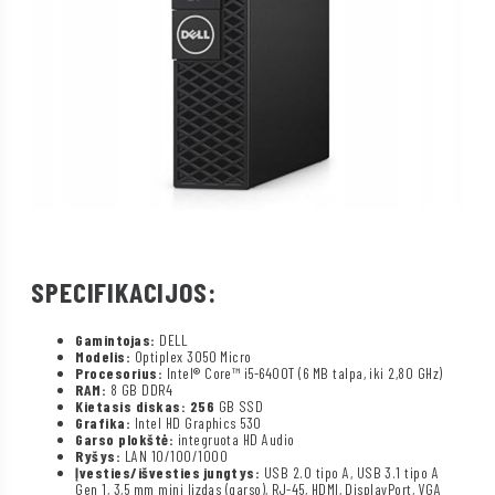
SPECIFIKACIJOS:
Gamintojas:
DELL
Modelis:
Optiplex 3050 Micro
Procesorius:
Intel® Core™ i5-6400T (6 MB talpa, iki 2,80 GHz)
RAM:
8 GB DDR4
Kietasis diskas: 256
GB SSD
Grafika:
Intel HD Graphics 530
Garso plokštė:
integruota HD Audio
Ryšys:
LAN 10/100/1000
Įvesties/išvesties jungtys:
USB 2.0 tipo A, USB 3.1 tipo A
Gen 1, 3,5 mm mini lizdas (garso), RJ-45, HDMI, DisplayPort, VGA