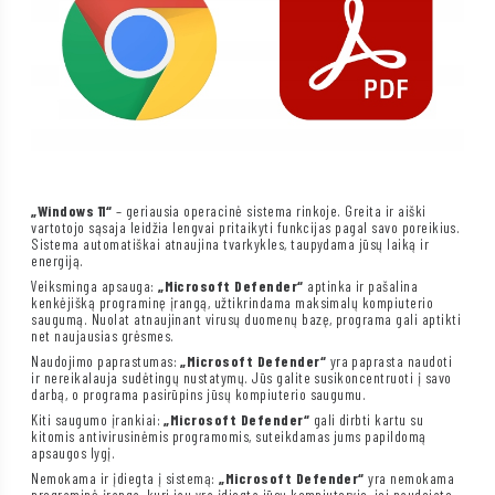
„Windows 11“
– geriausia operacinė sistema rinkoje. Greita ir aiški
vartotojo sąsaja leidžia lengvai pritaikyti funkcijas pagal savo poreikius.
Sistema automatiškai atnaujina tvarkykles, taupydama jūsų laiką ir
energiją.
Veiksminga apsauga:
„Microsoft Defender“
aptinka ir pašalina
kenkėjišką programinę įrangą, užtikrindama maksimalų kompiuterio
saugumą. Nuolat atnaujinant virusų duomenų bazę, programa gali aptikti
net naujausias grėsmes.
Naudojimo paprastumas:
„Microsoft Defender“
yra paprasta naudoti
ir nereikalauja sudėtingų nustatymų. Jūs galite susikoncentruoti į savo
darbą, o programa pasirūpins jūsų kompiuterio saugumu.
Kiti saugumo įrankiai:
„Microsoft Defender“
gali dirbti kartu su
kitomis antivirusinėmis programomis, suteikdamas jums papildomą
apsaugos lygį.
Nemokama ir įdiegta į sistemą:
„Microsoft Defender“
yra nemokama
programinė įranga, kuri jau yra įdiegta jūsų kompiuteryje, jei naudojate