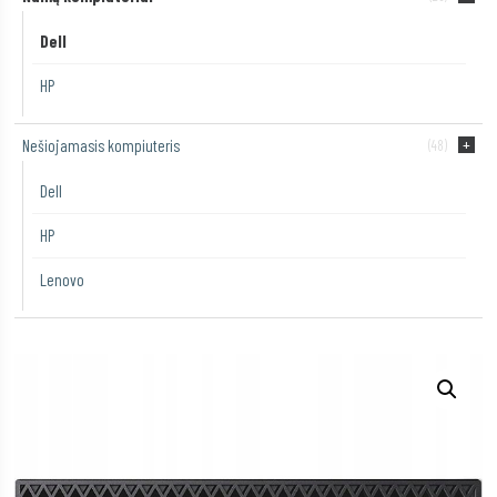
Dell
HP
Nešiojamasis kompiuteris
(48)
Dell
HP
Lenovo