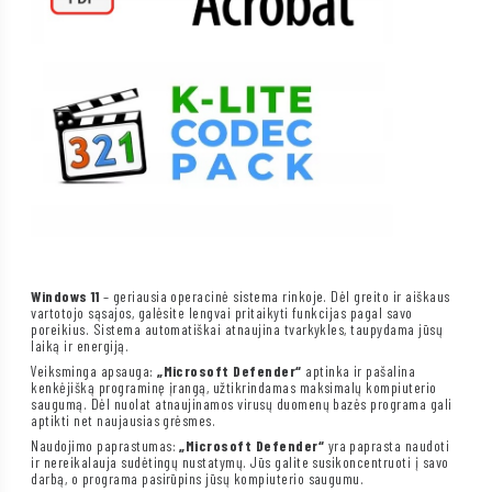
Windows 11
– geriausia operacinė sistema rinkoje. Dėl greito ir aiškaus
vartotojo sąsajos, galėsite lengvai pritaikyti funkcijas pagal savo
poreikius. Sistema automatiškai atnaujina tvarkykles, taupydama jūsų
laiką ir energiją.
Veiksminga apsauga:
„Microsoft Defender“
aptinka ir pašalina
kenkėjišką programinę įrangą, užtikrindamas maksimalų kompiuterio
saugumą. Dėl nuolat atnaujinamos virusų duomenų bazės programa gali
aptikti net naujausias grėsmes.
Naudojimo paprastumas:
„Microsoft Defender“
yra paprasta naudoti
ir nereikalauja sudėtingų nustatymų. Jūs galite susikoncentruoti į savo
darbą, o programa pasirūpins jūsų kompiuterio saugumu.