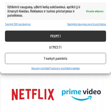
Užtikrinti saugumą, užkirti kelią sukčiavimui, aptikti jį ir
ištaisyti klaidas, Reklamos ir turinio pristatymas ir
Visada aktyvus
pateikimas.
Tvarkyti 1129 pardavėjus
Skaitykite daugiau apie šiuos tikslus
PRIIMTI
ATMESTI
Tvarkyti parinktis
Slapukų politika
Privatumo politika
Kontaktas