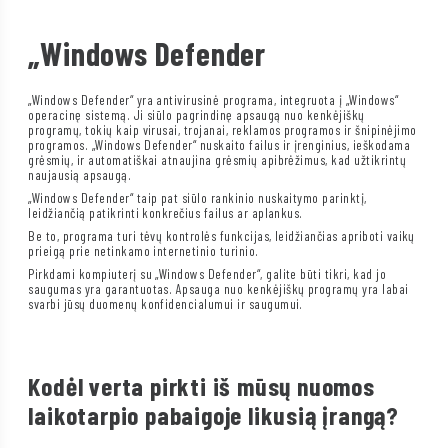
„Windows Defender
„Windows Defender“ yra antivirusinė programa, integruota į „Windows“
operacinę sistemą. Ji siūlo pagrindinę apsaugą nuo kenkėjiškų
programų, tokių kaip virusai, trojanai, reklamos programos ir šnipinėjimo
programos. „Windows Defender“ nuskaito failus ir įrenginius, ieškodama
grėsmių, ir automatiškai atnaujina grėsmių apibrėžimus, kad užtikrintų
naujausią apsaugą.
„Windows Defender“ taip pat siūlo rankinio nuskaitymo parinktį,
leidžiančią patikrinti konkrečius failus ar aplankus.
Be to, programa turi tėvų kontrolės funkcijas, leidžiančias apriboti vaikų
prieigą prie netinkamo internetinio turinio.
Pirkdami kompiuterį su „Windows Defender“, galite būti tikri, kad jo
saugumas yra garantuotas. Apsauga nuo kenkėjiškų programų yra labai
svarbi jūsų duomenų konfidencialumui ir saugumui.
Kodėl verta pirkti iš mūsų nuomos
laikotarpio pabaigoje likusią įrangą?