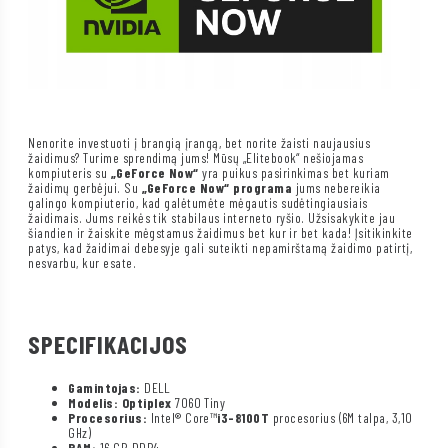
Nenorite investuoti į brangią įrangą, bet norite žaisti naujausius
žaidimus? Turime sprendimą jums! Mūsų „Elitebook“ nešiojamas
kompiuteris su
„GeForce Now“
yra puikus pasirinkimas bet kuriam
žaidimų gerbėjui. Su
„GeForce Now“ programa
jums nebereikia
galingo kompiuterio, kad galėtumėte mėgautis sudėtingiausiais
žaidimais. Jums reikės tik stabilaus interneto ryšio. Užsisakykite jau
šiandien ir žaiskite mėgstamus žaidimus bet kur ir bet kada! Įsitikinkite
patys, kad žaidimai debesyje gali suteikti nepamirštamą žaidimo patirtį,
nesvarbu, kur esate.
SPECIFIKACIJOS
Gamintojas:
DELL
Modelis: Optiplex
7060 Tiny
Procesorius:
Intel® Core™
i3-8100T
procesorius (6M talpa, 3,10
GHz)
RAM:
16 GB DDR4