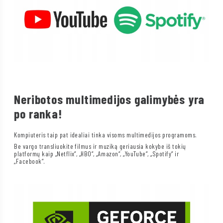
Neribotos multimedijos galimybės yra
po ranka!
Kompiuteris taip pat idealiai tinka visoms multimedijos programoms.
Be vargo transliuokite filmus ir muziką geriausia kokybe iš tokių
platformų kaip „Netflix“, „HBO“, „Amazon“, „YouTube“, „Spotify“ ir
„Facebook“.