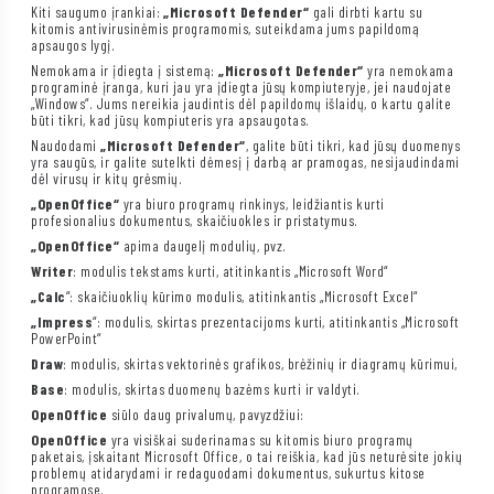
Kiti saugumo įrankiai:
„Microsoft Defender“
gali dirbti kartu su
kitomis antivirusinėmis programomis, suteikdama jums papildomą
apsaugos lygį.
Nemokama ir įdiegta į sistemą:
„Microsoft Defender“
yra nemokama
programinė įranga, kuri jau yra įdiegta jūsų kompiuteryje, jei naudojate
„Windows“. Jums nereikia jaudintis dėl papildomų išlaidų, o kartu galite
būti tikri, kad jūsų kompiuteris yra apsaugotas.
Naudodami
„Microsoft Defender“
, galite būti tikri, kad jūsų duomenys
yra saugūs, ir galite sutelkti dėmesį į darbą ar pramogas, nesijaudindami
dėl virusų ir kitų grėsmių.
„OpenOffice“
yra biuro programų rinkinys, leidžiantis kurti
profesionalius dokumentus, skaičiuokles ir pristatymus.
„OpenOffice“
apima daugelį modulių, pvz.
Writer
: modulis tekstams kurti, atitinkantis „Microsoft Word“
„Calc
“: skaičiuoklių kūrimo modulis, atitinkantis „Microsoft Excel“
„Impress
“: modulis, skirtas prezentacijoms kurti, atitinkantis „Microsoft
PowerPoint“
Draw
: modulis, skirtas vektorinės grafikos, brėžinių ir diagramų kūrimui,
Base
: modulis, skirtas duomenų bazėms kurti ir valdyti.
OpenOffice
siūlo daug privalumų, pavyzdžiui:
OpenOffice
yra visiškai suderinamas su kitomis biuro programų
paketais, įskaitant Microsoft Office, o tai reiškia, kad jūs neturėsite jokių
problemų atidarydami ir redaguodami dokumentus, sukurtus kitose
programose.