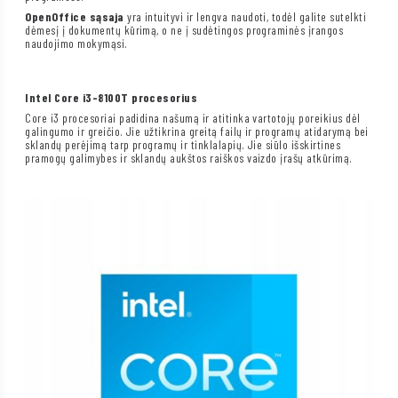
OpenOffice sąsaja
yra intuityvi ir lengva naudoti, todėl galite sutelkti
dėmesį į dokumentų kūrimą, o ne į sudėtingos programinės įrangos
naudojimo mokymąsi.
Intel Core i3-8100T procesorius
Core i3 procesoriai padidina našumą ir atitinka vartotojų poreikius dėl
galingumo ir greičio. Jie užtikrina greitą failų ir programų atidarymą bei
sklandų perėjimą tarp programų ir tinklalapių. Jie siūlo išskirtines
pramogų galimybes ir sklandų aukštos raiškos vaizdo įrašų atkūrimą.