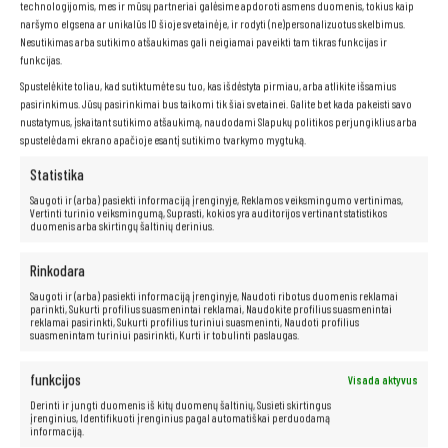
technologijomis, mes ir mūsų partneriai galėsime apdoroti asmens duomenis, tokius kaip
naršymo elgsena ar unikalūs ID šioje svetainėje, ir rodyti (ne)personalizuotus skelbimus.
Nesutikimas arba sutikimo atšaukimas gali neigiamai paveikti tam tikras funkcijas ir
funkcijas.
Spustelėkite toliau, kad sutiktumėte su tuo, kas išdėstyta pirmiau, arba atlikite išsamius
pasirinkimus. Jūsų pasirinkimai bus taikomi tik šiai svetainei. Galite bet kada pakeisti savo
nustatymus, įskaitant sutikimo atšaukimą, naudodami Slapukų politikos perjungiklius arba
spustelėdami ekrano apačioje esantį sutikimo tvarkymo mygtuką.
Statistika
Saugoti ir (arba) pasiekti informaciją įrenginyje, Reklamos veiksmingumo vertinimas,
„Intel HD Graphics
Vertinti turinio veiksmingumą, Suprasti, kokios yra auditorijos vertinant statistikos
duomenis arba skirtingų šaltinių derinius.
„Intel HD Graphics“ technologija užtikrina išskirtinę vaizdo kokybę
žaidimams, vaizdo redagavimui ir filmų peržiūrai. Puikus pasirinkimas
vartotojams, kurie vertina aukštos kokybės vaizdo patirtį.
Rinkodara
Saugoti ir (arba) pasiekti informaciją įrenginyje, Naudoti ribotus duomenis reklamai
parinkti, Sukurti profilius suasmenintai reklamai, Naudokite profilius suasmenintai
reklamai pasirinkti, Sukurti profilius turiniui suasmeninti, Naudoti profilius
suasmenintam turiniui pasirinkti, Kurti ir tobulinti paslaugas.
funkcijos
Visada aktyvus
Derinti ir jungti duomenis iš kitų duomenų šaltinių, Susieti skirtingus
įrenginius, Identifikuoti įrenginius pagal automatiškai perduodamą
informaciją.