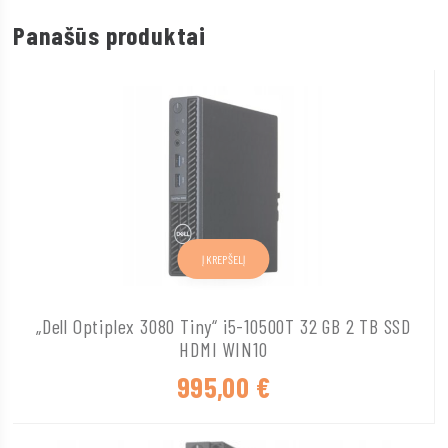
Panašūs produktai
Į KREPŠELĮ
„Dell Optiplex 3080 Tiny“ i5-10500T 32 GB 2 TB SSD
HDMI WIN10
995,00
€