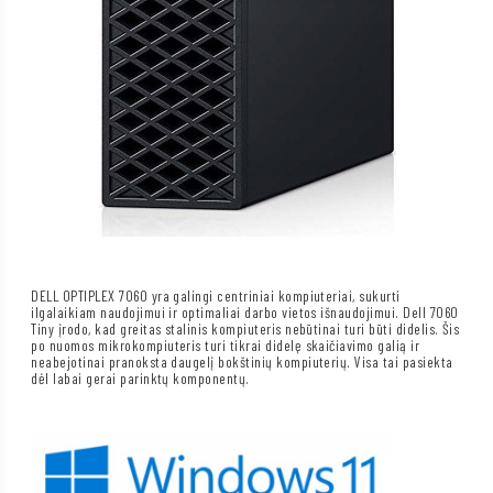
DELL OPTIPLEX 7060 yra galingi centriniai kompiuteriai, sukurti
ilgalaikiam naudojimui ir optimaliai darbo vietos išnaudojimui. Dell 7060
Tiny įrodo, kad greitas stalinis kompiuteris nebūtinai turi būti didelis. Šis
po nuomos mikrokompiuteris turi tikrai didelę skaičiavimo galią ir
neabejotinai pranoksta daugelį bokštinių kompiuterių. Visa tai pasiekta
dėl labai gerai parinktų komponentų.