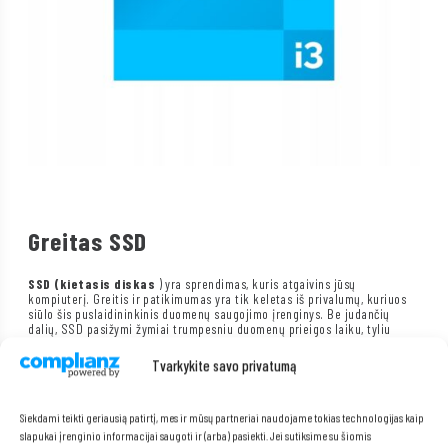
Greitas SSD
SSD (kietasis diskas
) yra sprendimas, kuris atgaivins jūsų
kompiuterį. Greitis ir patikimumas yra tik keletas iš privalumų, kuriuos
siūlo šis puslaidininkinis duomenų saugojimo įrenginys. Be judančių
dalių, SSD pasižymi žymiai trumpesniu duomenų prieigos laiku, tyliu
veikimu ir dideliu atsparumu mechaniniams pažeidimams. Tai idealus
sprendimas tiems, kuriems reikia galingos įrangos darbui ar pramogoms.
Tvarkykite savo privatumą
Siekdami teikti geriausią patirtį, mes ir mūsų partneriai naudojame tokias technologijas kaip
slapukai įrenginio informacijai saugoti ir (arba) pasiekti. Jei sutiksime su šiomis