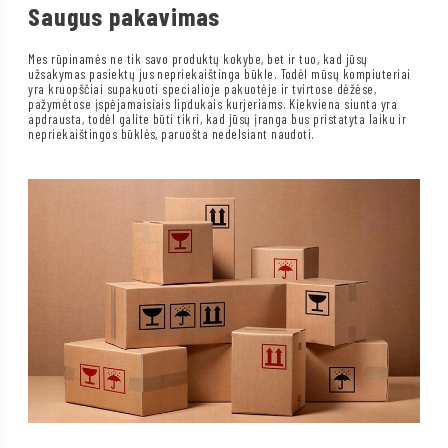
Saugus pakavimas
Mes rūpinamės ne tik savo produktų kokybe, bet ir tuo, kad jūsų
užsakymas pasiektų jus nepriekaištinga būkle. Todėl mūsų kompiuteriai
yra kruopščiai supakuoti specialioje pakuotėje ir tvirtose dėžėse,
pažymėtose įspėjamaisiais lipdukais kurjeriams. Kiekviena siunta yra
apdrausta, todėl galite būti tikri, kad jūsų įranga bus pristatyta laiku ir
nepriekaištingos būklės, paruošta nedelsiant naudoti.