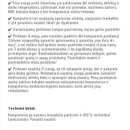
✔️ Visa įranga prieš išsiuntimą yra patikrinama dėl techninių defektų ir
darbo temperatūros, užtikrinant, kad visi prievadai, maitinimo šaltinis,
RAM, kietasis diskas ir kiti komponentai veikia tinkamai.
✔️ Kompiuteris turi naujausią operacinę sistemą, naujausius tvarkykles
ir yra paruoštas naudoti iškart po išpakavimo.
✔️ Garantuojame patikimos įrangos pasirinkimą, kuriuo galite pasitikėti.
✔️ Pirkdami iš mūsų, jums nereikės jaudintis dėl kompiuterio problemų!
Siūlome visapusišką garantinį aptarnavimą ir garantiją „nuo durų iki
durų“, o tai reiškia, kad gedimo atveju paimsime įrenginį iš jūsų namų,
per 3 darbo dienas jį suremontuosime ir be papildomų išlaidų
pristatysime atgal. Bendradarbiaudami su geriausiais vežėjais, galime
garantuoti greitą ir saugų pristatymą. Pasitikėkite mumis ir
pasinaudokite mūsų pasiūlymu!
✔️ Pirkdami naudotą IT įrangą, ne tik sutaupote pinigų, bet ir padarote
gerą darbą aplinkai. Rinkdamiesi naudotą įrangą, padedate sumažinti
elektroninių atliekų kiekį ir apsaugoti mūsų planetą. Mūsų pasiūlymas
apima aukštos kokybės naudotus nešiojamuosius kompiuterius ir
kompiuterius konkurencingomis kainomis, kurie atitiks jūsų
reikalavimus.
Techninė būklė:
Kompiuteriai po nuomos, kruopščiai patikrinti ir 100 % techniškai
funkcionalūs. Paruošti naudoti.