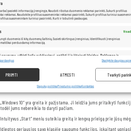
ra
Dell Latitude E7270 skirtas tiems, kurie pageidauja šiek tiek mažesni
 (arba) pasiekti informaciją įrenginyje, Naudoti ribotus duomenis reklamai parinkti, Sukurti profilius
ai reklamai, Naudokite profilius suasmenintai reklamai pasirinkti, Sukurti profilius turiniui suasmenin
nešiojamas kompiuteris su 12,5
colių
HD ekranu
,
galingu 6-osios karto
ofilius suasmenintam turiniui pasirinkti, Kurti ir tobulinti paslaugas.
jungčių – 2x USB 3.1, SD kortelių skaitytuvą, SIM kortelių lizdą, HDMI i
sveria tik 1,26 kg, o jo storis yra mažesnis nei 1,9 cm.
s
Visad
 jungti duomenis iš kitų duomenų šaltinių, Susieti skirtingus įrenginius, Identifikuoti įrenginius
omatiškai perduodamą informaciją.
i saugumą, užkirti kelią sukčiavimui, aptikti jį ir ištaisyti klaidas, Reklamos ir
Visad
pristatymas ir pateikimas.
8 pardavėjus
Skaitykite daugiau apie
WINDOWS 10 PRO 64 bitai
PRIIMTI
ATMESTI
Tvarkyti parink
Geriausia „Windows“ versija
Slapukų politika
Privatumo politika
Kontaktas
„Windows 10“ yra greita ir pažįstama. Ji leidžia jums pritaikyti funkci
todėl jums nebereikia to daryti pačiam.
Intuityvus „Start“ meniu suteikia greitą ir lengvą prieigą prie jūsų mė
Įdiegtos geriausios savo klasėje saugumo funkcijos, įskaitant ugniasi