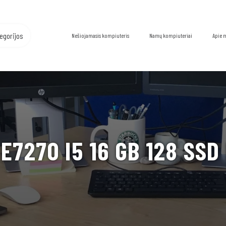
egorijos
Nešiojamasis kompiuteris
Namų kompiuteriai
Apie 
7270 I5 16 GB 128 SSD