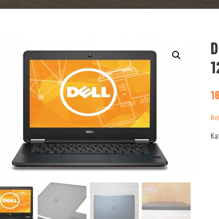
D
1
1
Ne
Ka