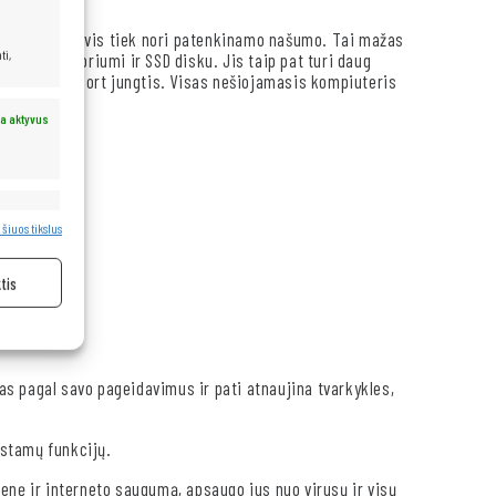
o dydžio, bet vis tiek nori patenkinamo našumo. Tai mažas
ti,
s I5 procesoriumi ir SSD disku. Jis taip pat turi daug
r mini DisplayPort jungtis. Visas nešiojamasis kompiuteris
a aktyvus
a aktyvus
 šiuos tikslus
tis
jas pagal savo pageidavimus ir pati atnaujina tvarkykles,
gstamų funkcijų.
enę ir interneto saugumą, apsaugo jus nuo virusų ir visų