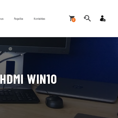
mus
Pagalba
Kontaktas
0
 HDMI WIN10