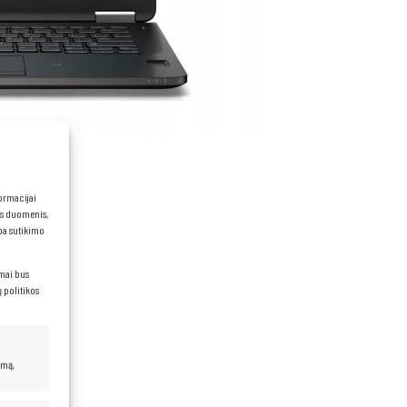
formacijai
ns duomenis,
rba sutikimo
imai bus
 politikos
 3,00 GHz)
umą,