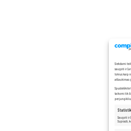
Siekdami tei
saugoti ir (
tokius kaip 
atšaukimas ga
Spustelėkite 
taikomi tik š
perjungikliu
Statisti
Saugoti ir
Suprasti, 