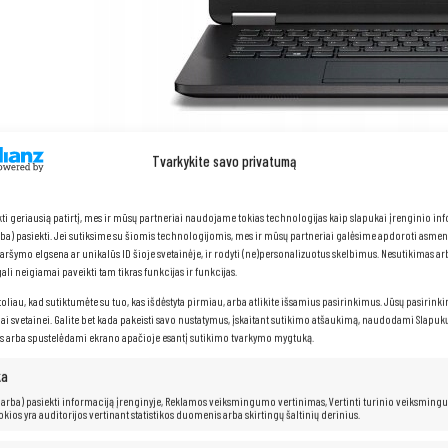
Tvarkykite savo privatumą
kti geriausią patirtį, mes ir mūsų partneriai naudojame tokias technologijas kaip slapukai įrenginio in
arba) pasiekti. Jei sutiksime su šiomis technologijomis, mes ir mūsų partneriai galėsime apdoroti asme
naršymo elgsena ar unikalūs ID šioje svetainėje, ir rodyti (ne)personalizuotus skelbimus. Nesutikimas a
DELL Latitude E7270
li neigiamai paveikti tam tikras funkcijas ir funkcijas.
toliau, kad sutiktumėte su tuo, kas išdėstyta pirmiau, arba atlikite išsamius pasirinkimus. Jūsų pasirink
iai svetainei. Galite bet kada pakeisti savo nustatymus, įskaitant sutikimo atšaukimą, naudodami Slapukų
Procesorius:
Intel® Core™
i5-6300U
procesorius (3M talpa, iki
s arba spustelėdami ekrano apačioje esantį sutikimo tvarkymo mygtuką.
RAM: 16
GB DDR3
Kietasis diskas:
128 GB SSD
ka
 (arba) pasiekti informaciją įrenginyje, Reklamos veiksmingumo vertinimas, Vertinti turinio veiksming
kokios yra auditorijos vertinant statistikos duomenis arba skirtingų šaltinių derinius.