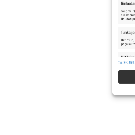
Rinkoda
Saugoti ir
suasmenint
Naudoti pr
funkcijo
Derinti ir
pagal aut
Užtikrint
turinio 
Tvarkyti 112