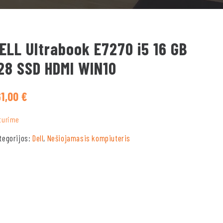
ELL Ultrabook E7270 i5 16 GB
28 SSD HDMI WIN10
61,00
€
turime
tegorijos:
Dell
,
Nešiojamasis kompiuteris