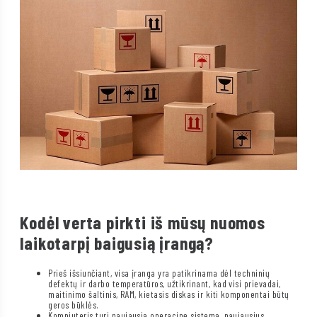
Kodėl verta pirkti iš mūsų nuomos
laikotarpį baigusią įrangą?
Prieš išsiunčiant, visa įranga yra patikrinama dėl techninių
defektų ir darbo temperatūros, užtikrinant, kad visi prievadai,
maitinimo šaltinis, RAM, kietasis diskas ir kiti komponentai būtų
geros būklės.
Kompiuteris turi naujausią operacinę sistemą, naujausius