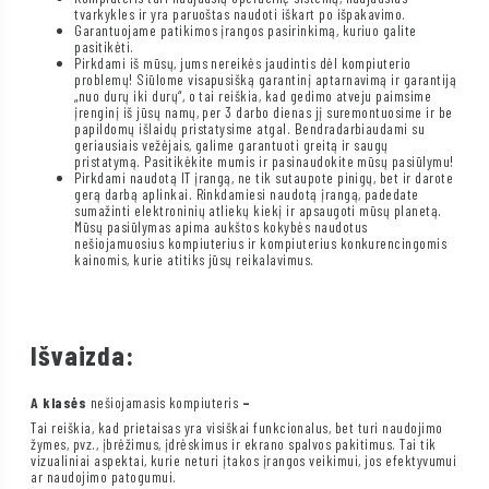
tvarkykles ir yra paruoštas naudoti iškart po išpakavimo.
Garantuojame patikimos įrangos pasirinkimą, kuriuo galite
pasitikėti.
Pirkdami iš mūsų, jums nereikės jaudintis dėl kompiuterio
problemų! Siūlome visapusišką garantinį aptarnavimą ir garantiją
„nuo durų iki durų“, o tai reiškia, kad gedimo atveju paimsime
įrenginį iš jūsų namų, per 3 darbo dienas jį suremontuosime ir be
papildomų išlaidų pristatysime atgal. Bendradarbiaudami su
geriausiais vežėjais, galime garantuoti greitą ir saugų
pristatymą. Pasitikėkite mumis ir pasinaudokite mūsų pasiūlymu!
Pirkdami naudotą IT įrangą, ne tik sutaupote pinigų, bet ir darote
gerą darbą aplinkai. Rinkdamiesi naudotą įrangą, padedate
sumažinti elektroninių atliekų kiekį ir apsaugoti mūsų planetą.
Mūsų pasiūlymas apima aukštos kokybės naudotus
nešiojamuosius kompiuterius ir kompiuterius konkurencingomis
kainomis, kurie atitiks jūsų reikalavimus.
Išvaizda:
A klasės
nešiojamasis kompiuteris
–
Tai reiškia, kad prietaisas yra visiškai funkcionalus, bet turi naudojimo
žymes, pvz., įbrėžimus, įdrėskimus ir ekrano spalvos pakitimus. Tai tik
vizualiniai aspektai, kurie neturi įtakos įrangos veikimui, jos efektyvumui
ar naudojimo patogumui.