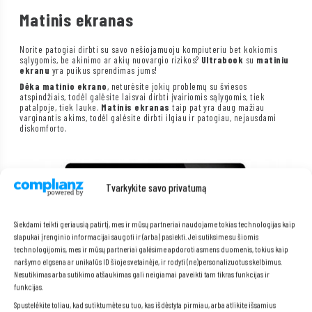
Matinis ekranas
Norite patogiai dirbti su savo nešiojamuoju kompiuteriu bet kokiomis
sąlygomis, be akinimo ar akių nuovargio rizikos?
Ultrabook
su
matiniu
ekranu
yra puikus sprendimas jums!
Dėka matinio ekrano
, neturėsite jokių problemų su šviesos
atspindžiais, todėl galėsite laisvai dirbti įvairiomis sąlygomis, tiek
patalpoje, tiek lauke.
Matinis ekranas
taip pat yra daug mažiau
varginantis akims, todėl galėsite dirbti ilgiau ir patogiau, nejausdami
diskomforto.
Tvarkykite savo privatumą
Siekdami teikti geriausią patirtį, mes ir mūsų partneriai naudojame tokias technologijas kaip
slapukai įrenginio informacijai saugoti ir (arba) pasiekti. Jei sutiksime su šiomis
technologijomis, mes ir mūsų partneriai galėsime apdoroti asmens duomenis, tokius kaip
naršymo elgsena ar unikalūs ID šioje svetainėje, ir rodyti (ne)personalizuotus skelbimus.
Nesutikimas arba sutikimo atšaukimas gali neigiamai paveikti tam tikras funkcijas ir
funkcijas.
Spustelėkite toliau, kad sutiktumėte su tuo, kas išdėstyta pirmiau, arba atlikite išsamius