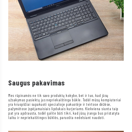
Saugus pakavimas
Mes rūpinamės ne tik savo produktų kokybe, bet ir tuo, kad jūsų
užsakymas pasiektų jus nepriekaištinga būkle. Todėl mūsų kompiuteriai
yra kruopščiai supakuoti specialioje pakuotėje ir tvirtose dėžėse,
pažymėtose įspėjamaisiais lipdukais kurjeriams. Kiekviena siunta taip
pat yra apdrausta, todėl galite būti tikri, kad jūsų įranga bus pristatyta
laiku ir nepriekaištingos būklės, paruošta nedelsiant naudoti.