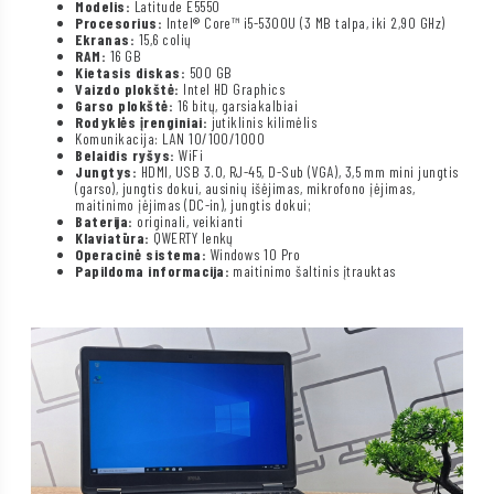
Modelis:
Latitude E5550
Procesorius:
Intel® Core™ i5-5300U (3 MB talpa, iki 2,90 GHz)
Ekranas:
15,6 colių
RAM:
16 GB
Kietasis diskas:
500 GB
Vaizdo plokštė:
Intel HD Graphics
Garso plokštė:
16 bitų, garsiakalbiai
Rodyklės įrenginiai:
jutiklinis kilimėlis
Komunikacija: LAN 10/100/1000
Belaidis ryšys:
WiFi
Jungtys:
HDMI, USB 3.0, RJ-45, D-Sub (VGA), 3,5 mm mini jungtis
(garso), jungtis dokui, ausinių išėjimas, mikrofono įėjimas,
maitinimo įėjimas (DC-in), jungtis dokui;
Baterija:
originali, veikianti
Klaviatūra:
QWERTY lenkų
Operacinė sistema:
Windows 10 Pro
Papildoma informacija:
maitinimo šaltinis įtrauktas