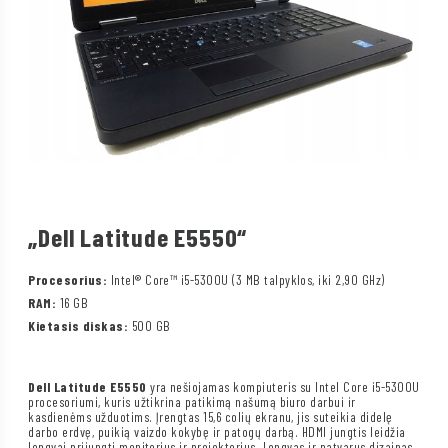
„Dell Latitude E5550“
Procesorius:
Intel® Core™ i5-5300U (3 MB talpyklos, iki 2,90 GHz)
RAM:
16 GB
Kietasis diskas:
500 GB
Dell Latitude E5550
yra nešiojamas kompiuteris su Intel Core i5-5300U
procesoriumi, kuris užtikrina patikimą našumą biuro darbui ir
kasdienėms užduotims. Įrengtas 15,6 colių ekranu, jis suteikia didelę
darbo erdvę, puikią vaizdo kokybę ir patogų darbą. HDMI jungtis leidžia
lengvai prijungti monitorius ir projektorius. Lengvas ir patvarus dizainas