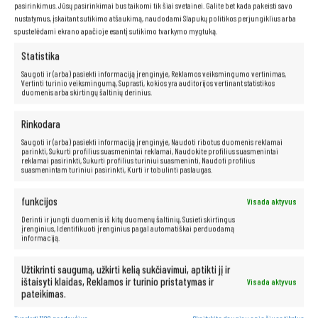
pasirinkimus. Jūsų pasirinkimai bus taikomi tik šiai svetainei. Galite bet kada pakeisti savo
nustatymus, įskaitant sutikimo atšaukimą, naudodami Slapukų politikos perjungiklius arba
spustelėdami ekrano apačioje esantį sutikimo tvarkymo mygtuką.
Statistika
Saugoti ir (arba) pasiekti informaciją įrenginyje, Reklamos veiksmingumo vertinimas,
Vertinti turinio veiksmingumą, Suprasti, kokios yra auditorijos vertinant statistikos
duomenis arba skirtingų šaltinių derinius.
Rinkodara
Saugoti ir (arba) pasiekti informaciją įrenginyje, Naudoti ribotus duomenis reklamai
parinkti, Sukurti profilius suasmenintai reklamai, Naudokite profilius suasmenintai
reklamai pasirinkti, Sukurti profilius turiniui suasmeninti, Naudoti profilius
suasmenintam turiniui pasirinkti, Kurti ir tobulinti paslaugas.
funkcijos
Visada aktyvus
Derinti ir jungti duomenis iš kitų duomenų šaltinių, Susieti skirtingus
įrenginius, Identifikuoti įrenginius pagal automatiškai perduodamą
informaciją.
Neribotos multimedijos galimybės –
Užtikrinti saugumą, užkirti kelią sukčiavimui, aptikti jį ir
ištaisyti klaidas, Reklamos ir turinio pristatymas ir
Visada aktyvus
jūsų pirštų galiuose!
pateikimas.