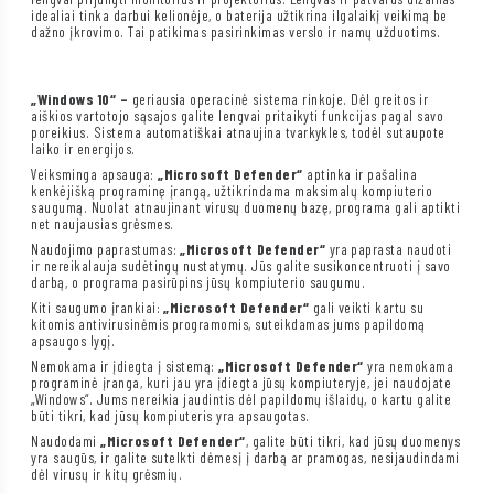
idealiai tinka darbui kelionėje, o baterija užtikrina ilgalaikį veikimą be
dažno įkrovimo. Tai patikimas pasirinkimas verslo ir namų užduotims.
„Windows 10“ –
geriausia operacinė sistema rinkoje. Dėl greitos ir
aiškios vartotojo sąsajos galite lengvai pritaikyti funkcijas pagal savo
poreikius. Sistema automatiškai atnaujina tvarkykles, todėl sutaupote
laiko ir energijos.
Veiksminga apsauga:
„Microsoft Defender“
aptinka ir pašalina
kenkėjišką programinę įrangą, užtikrindama maksimalų kompiuterio
saugumą. Nuolat atnaujinant virusų duomenų bazę, programa gali aptikti
net naujausias grėsmes.
Naudojimo paprastumas:
„Microsoft Defender“
yra paprasta naudoti
ir nereikalauja sudėtingų nustatymų. Jūs galite susikoncentruoti į savo
darbą, o programa pasirūpins jūsų kompiuterio saugumu.
Kiti saugumo įrankiai:
„Microsoft Defender“
gali veikti kartu su
kitomis antivirusinėmis programomis, suteikdamas jums papildomą
apsaugos lygį.
Nemokama ir įdiegta į sistemą:
„Microsoft Defender“
yra nemokama
programinė įranga, kuri jau yra įdiegta jūsų kompiuteryje, jei naudojate
„Windows“. Jums nereikia jaudintis dėl papildomų išlaidų, o kartu galite
būti tikri, kad jūsų kompiuteris yra apsaugotas.
Naudodami
„Microsoft Defender“
, galite būti tikri, kad jūsų duomenys
yra saugūs, ir galite sutelkti dėmesį į darbą ar pramogas, nesijaudindami
dėl virusų ir kitų grėsmių.