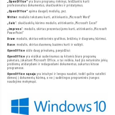
„OpenOffice“
yra biuro programų rinkinys, leidžiantis kurti
profesionalius dokumentus, skaičiuokles ir pristatymus.
„OpenOffice“
apima daugelį modulių, pvz.
Writer
: modulis tekstams kurti, atitinkantis „Microsoft Word“
„Calc
“: skaičiuoklių kūrimo modulis, atitinkantis „Microsoft Excel“
„Impress
“: modulis, skirtas prezentacijoms kurti, atitinkantis „Microsoft
PowerPoint“
Draw
: modulis, skirtas vektorinės grafikos, brėžinių ir diagramų kūrimui,
Base
: modulis, skirtas duomenų bazėms kurti ir valdyti.
OpenOffice
siūlo daug privalumų, pavyzdžiui:
OpenOffice
yra visiškai suderinamas su kitomis biuro programų
paketais, įskaitant Microsoft Office, o tai reiškia, kad jūs neturėsite jokių
problemų atidarydami ir redaguodami dokumentus, sukurtus kitose
programose.
OpenOffice sąsaja
yra intuityvi ir lengva naudoti, todėl galite sutelkti
dėmesį į dokumentų kūrimą, o ne į sudėtingos programinės įrangos
naudojimo mokymąsi.