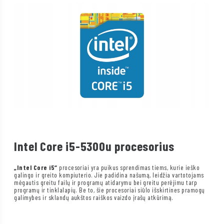
Intel Core i5-5300u procesorius
„Intel Core i5“
procesoriai yra puikus sprendimas tiems, kurie ieško
galingo ir greito kompiuterio. Jie padidina našumą, leidžia vartotojams
mėgautis greitu failų ir programų atidarymu bei greitu perėjimu tarp
programų ir tinklalapių. Be to, šie procesoriai siūlo išskirtines pramogų
galimybes ir sklandų aukštos raiškos vaizdo įrašų atkūrimą.