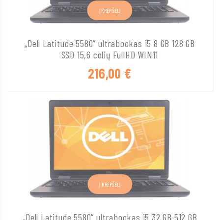
Į KREPŠELĮ
„Dell Latitude 5580“ ultrabookas i5 8 GB 128 GB
SSD 15,6 colių FullHD WIN11
216,00
€
Į KREPŠELĮ
„Dell Latitude 5580“ ultrabookas i5 32 GB 512 GB