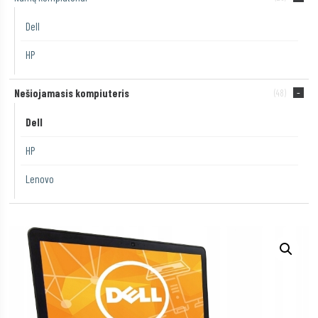
Dell
HP
Nešiojamasis kompiuteris
(48)
Dell
HP
Lenovo