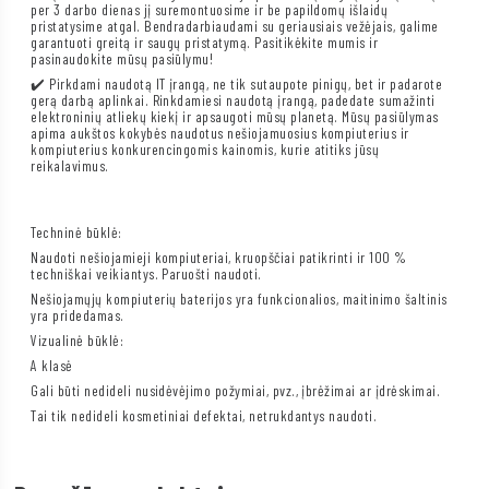
per 3 darbo dienas jį suremontuosime ir be papildomų išlaidų
pristatysime atgal. Bendradarbiaudami su geriausiais vežėjais, galime
garantuoti greitą ir saugų pristatymą. Pasitikėkite mumis ir
pasinaudokite mūsų pasiūlymu!
✔️ Pirkdami naudotą IT įrangą, ne tik sutaupote pinigų, bet ir padarote
gerą darbą aplinkai. Rinkdamiesi naudotą įrangą, padedate sumažinti
elektroninių atliekų kiekį ir apsaugoti mūsų planetą. Mūsų pasiūlymas
apima aukštos kokybės naudotus nešiojamuosius kompiuterius ir
kompiuterius konkurencingomis kainomis, kurie atitiks jūsų
reikalavimus.
Techninė būklė:
Naudoti nešiojamieji kompiuteriai, kruopščiai patikrinti ir 100 %
techniškai veikiantys. Paruošti naudoti.
Nešiojamųjų kompiuterių baterijos yra funkcionalios, maitinimo šaltinis
yra pridedamas.
Vizualinė būklė:
A klasė
Gali būti nedideli nusidėvėjimo požymiai, pvz., įbrėžimai ar įdrėskimai.
Tai tik nedideli kosmetiniai defektai, netrukdantys naudoti.