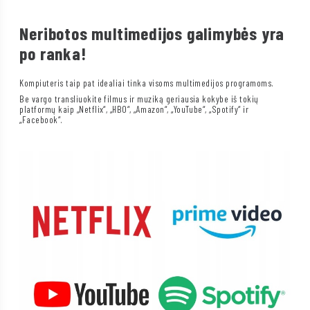
Neribotos multimedijos galimybės yra
po ranka!
Kompiuteris taip pat idealiai tinka visoms multimedijos programoms.
Be vargo transliuokite filmus ir muziką geriausia kokybe iš tokių
platformų kaip „Netflix“, „HBO“, „Amazon“, „YouTube“, „Spotify“ ir
„Facebook“.