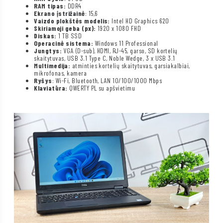
RAM tipas:
DDR4
Ekrano įstrižainė
: 15,6
Vaizdo plokštės modelis:
Intel HD Graphics 620
Skiriamoji geba (px):
1920 x 1080 FHD
Diskas:
1 TB SSD
Operacinė sistema:
Windows 11 Professional
Jungtys:
VGA (D-sub), HDMI, RJ-45, garso, SD kortelių
skaitytuvas, USB 3.1 Type C, Noble Wedge, 3 x USB 3.1
Multimedija:
atminties kortelių skaitytuvas, garsiakalbiai,
mikrofonas, kamera
Ryšys
: Wi-Fi, Bluetooth, LAN 10/100/1000 Mbps
Klaviatūra:
QWERTY PL su apšvietimu