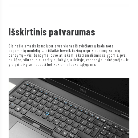
Išskirtinis patvarumas
Šis nešiojamasis kompiuteris yra vienas iš tvirčiausių kada nors
pagamintų modelių. Jis išlaikė beveik tuziną nepriklausomų karinių
bandymų – visi bandymai buvo atliekami ekstremaliomis sąlygomis, pvz.,
dulkėse, vibracijoje, karštyje, šaltyje, aukštyje, vandenyje ir drėgmėje – ir
yra pritaikytas naudoti bet kokiomis lauko sąlygomis