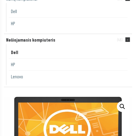
Dell
HP
Nešiojamasis kompiuteris
(48)
Dell
HP
Lenovo