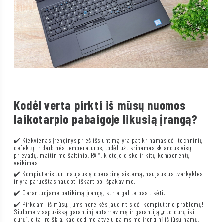
Kodėl verta pirkti iš mūsų nuomos
laikotarpio pabaigoje likusią įrangą?
✔️ Kiekvienas įrenginys prieš išsiuntimą yra patikrinamas dėl techninių
defektų ir darbinės temperatūros, todėl užtikrinamas sklandus visų
prievadų, maitinimo šaltinio, RAM, kietojo disko ir kitų komponentų
veikimas.
✔️ Kompiuteris turi naujausią operacinę sistemą, naujausius tvarkykles
ir yra paruoštas naudoti iškart po išpakavimo.
✔️ Garantuojame patikimą įrangą, kuria galite pasitikėti.
✔️ Pirkdami iš mūsų, jums nereikės jaudintis dėl kompiuterio problemų!
Siūlome visapusišką garantinį aptarnavimą ir garantiją „nuo durų iki
durų“, o tai reiškia, kad gedimo atveju paimsime įrenginį iš jūsų namų,