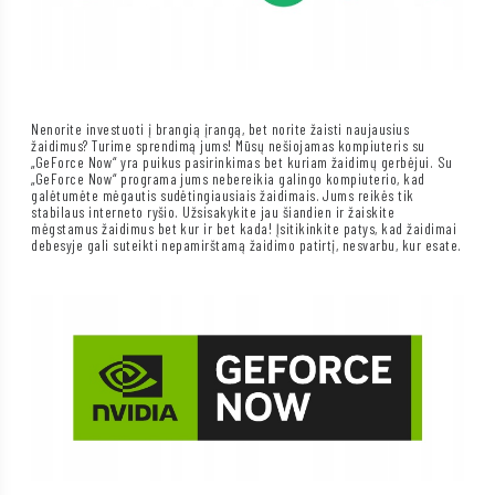
Nenorite investuoti į brangią įrangą, bet norite žaisti naujausius
žaidimus? Turime sprendimą jums! Mūsų nešiojamas kompiuteris su
„GeForce Now“ yra puikus pasirinkimas bet kuriam žaidimų gerbėjui. Su
„GeForce Now“ programa jums nebereikia galingo kompiuterio, kad
galėtumėte mėgautis sudėtingiausiais žaidimais. Jums reikės tik
stabilaus interneto ryšio. Užsisakykite jau šiandien ir žaiskite
mėgstamus žaidimus bet kur ir bet kada! Įsitikinkite patys, kad žaidimai
debesyje gali suteikti nepamirštamą žaidimo patirtį, nesvarbu, kur esate.