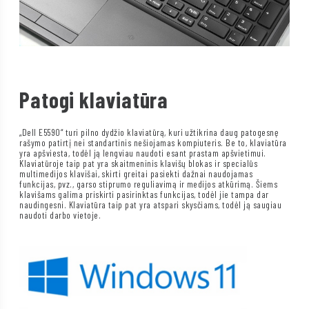
Patogi klaviatūra
„Dell E5590“ turi pilno dydžio klaviatūrą, kuri užtikrina daug patogesnę
rašymo patirtį nei standartinis nešiojamas kompiuteris. Be to, klaviatūra
yra apšviesta, todėl ją lengviau naudoti esant prastam apšvietimui.
Klaviatūroje taip pat yra skaitmeninis klavišų blokas ir specialūs
multimedijos klavišai, skirti greitai pasiekti dažnai naudojamas
funkcijas, pvz., garso stiprumo reguliavimą ir medijos atkūrimą. Šiems
klavišams galima priskirti pasirinktas funkcijas, todėl jie tampa dar
naudingesni. Klaviatūra taip pat yra atspari skysčiams, todėl ją saugiau
naudoti darbo vietoje.