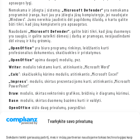
apsaugos lygį.
Nemokama ir įdiegta į sistemą:
„Microsoft Defender“
yra nemokama
programinė įranga, kuri jau yra įdiegta jūsų kompiuteryje, jei naudojate
„Windows“. Jums nereikia jaudintis dėl papildomų išlaidų, o kartu galite
būti tikri, kad jūsų kompiuteris yra apsaugotas.
Naudodami
„Microsoft Defender“
, galite būti tikri, kad jūsų duomenys
yra saugūs, ir galite sutelkti dėmesį į darbą ar pramogas, nesijaudindami
dėl virusų ir kitų grėsmių.
„OpenOffice“
yra biuro programų rinkinys, leidžiantis kurti
profesionalius dokumentus, skaičiuokles ir pristatymus.
„OpenOffice“
apima daugelį modulių, pvz.
Writer
: modulis tekstams kurti, atitinkantis „Microsoft Word“
„Calc
“: skaičiuoklių kūrimo modulis, atitinkantis „Microsoft Excel“
„Impress
“: modulis, skirtas prezentacijoms kurti, atitinkantis „Microsoft
PowerPoint“
Draw
: modulis, skirtas vektorinės grafikos, brėžinių ir diagramų kūrimui,
Base
: modulis, skirtas duomenų bazėms kurti ir valdyti.
OpenOffice
siūlo daug privalumų, pavyzdžiui:
OpenOffice
yra visiškai suderinamas su kitomis biuro programų
paketais, įskaitant Microsoft Office, o tai reiškia, kad jūs neturėsite jokių
Tvarkykite savo privatumą
problemų atidarydami ir redaguodami dokumentus, sukurtus kitose
programose.
OpenOffice sąsaja
yra intuityvi ir lengva naudoti, todėl galite sutelkti
Siekdami teikti geriausią patirtį, mes ir mūsų partneriai naudojame tokias technologijas kaip