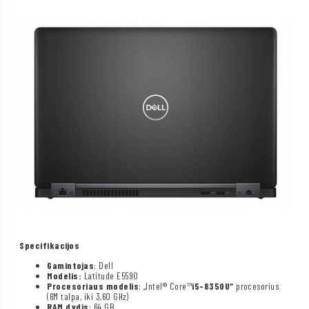
Specifikacijos
Gamintojas
: Dell
Modelis:
Latitude E5590
Procesoriaus modelis
: „Intel® Core™
i5-8350U“
procesorius
(6M talpa, iki 3,60 GHz)
RAM dydis
: 64 GB