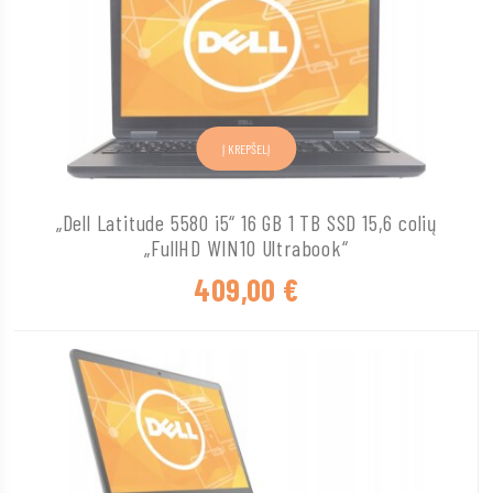
Į KREPŠELĮ
„Dell Latitude 5580 i5“ 16 GB 1 TB SSD 15,6 colių
„FullHD WIN10 Ultrabook“
409,00
€