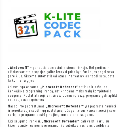
„Windows 11“ –
geriausia operacinė sistema rinkoje. Dėl greitos ir
aiškios vartotojo sąsajos galite lengvai pritaikyti funkcijas pagal savo
poreikius. Sistema automatiškai atnaujina tvarkykles, todėl sutaupote
laiko ir energijos.
Veiksminga apsauga:
„Microsoft Defender“
aptinka ir pašalina
kenkėjišką programinę įrangą, užtikrindama maksimalų kompiuterio
saugumą. Nuolat atnaujinant virusų duomenų bazę, programa gali aptikti
net naujausias grėsmes.
Naudojimo paprastumas:
„Microsoft Defender“
yra paprasta naudoti
ir nereikalauja sudėtingų nustatymų. Jūs galite susikoncentruoti į savo
darbą, o programa pasirūpins jūsų kompiuterio saugumu.
Kiti saugumo įrankiai:
„Microsoft Defender“
gali veikti kartu su
kitomis antivirusinėmis programomis, suteikdamas jums papildomą