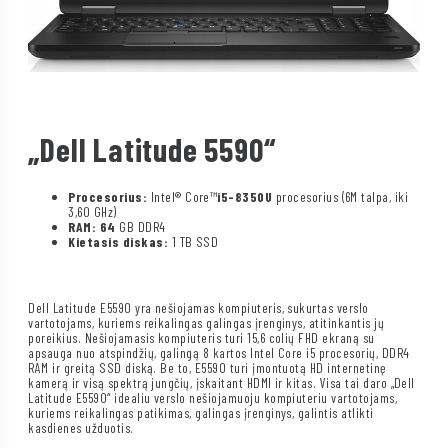
„Dell Latitude 5590“
Procesorius:
Intel® Core™
i5-8350U
procesorius (6M talpa, iki
3,60 GHz)
RAM: 64
GB DDR4
Kietasis diskas:
1 TB SSD
Dell Latitude E5590 yra nešiojamas kompiuteris, sukurtas verslo
vartotojams, kuriems reikalingas galingas įrenginys, atitinkantis jų
poreikius. Nešiojamasis kompiuteris turi 15,6 colių FHD ekraną su
apsauga nuo atspindžių, galingą 8 kartos Intel Core i5 procesorių, DDR4
RAM ir greitą SSD diską. Be to, E5590 turi įmontuotą HD internetinę
kamerą ir visą spektrą jungčių, įskaitant HDMI ir kitas. Visa tai daro „Dell
Latitude E5590“ idealiu verslo nešiojamuoju kompiuteriu vartotojams,
kuriems reikalingas patikimas, galingas įrenginys, galintis atlikti
kasdienes užduotis.