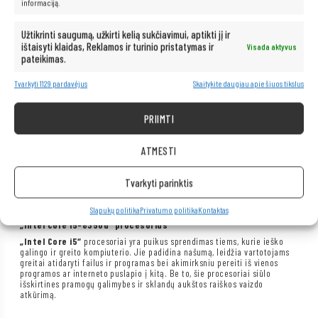
pramogoms.
informaciją.
Užtikrinti saugumą, užkirti kelią sukčiavimui, aptikti jį ir
ištaisyti klaidas, Reklamos ir turinio pristatymas ir
Visada aktyvus
pateikimas.
Tvarkyti 1129 pardavėjus
Skaitykite daugiau apie šiuos tikslus
PRIIMTI
ATMESTI
Tvarkyti parinktis
Slapukų politika
Privatumo politika
Kontaktas
„Intel Core i5-8350u“ procesorius
„Intel Core i5“
procesoriai yra puikus sprendimas tiems, kurie ieško
galingo ir greito kompiuterio. Jie padidina našumą, leidžia vartotojams
greitai atidaryti failus ir programas bei akimirksniu pereiti iš vienos
programos ar interneto puslapio į kitą. Be to, šie procesoriai siūlo
išskirtines pramogų galimybes ir sklandų aukštos raiškos vaizdo
atkūrimą.