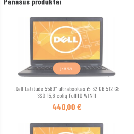
Panašūs produktai
Į KREPŠELĮ
„Dell Latitude 5580“ ultrabookas i5 32 GB 512 GB
SSD 15,6 colių FullHD WIN11
440,00
€