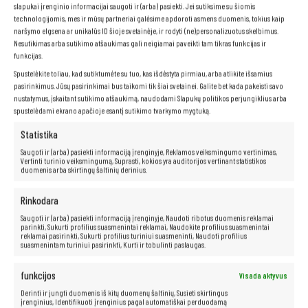
dėmesį į dokumentų kūrimą, o ne į sudėtingos programinės įrangos
slapukai įrenginio informacijai saugoti ir (arba) pasiekti. Jei sutiksime su šiomis
naudojimo mokymąsi.
technologijomis, mes ir mūsų partneriai galėsime apdoroti asmens duomenis, tokius kaip
naršymo elgsena ar unikalūs ID šioje svetainėje, ir rodyti (ne)personalizuotus skelbimus.
Nesutikimas arba sutikimo atšaukimas gali neigiamai paveikti tam tikras funkcijas ir
funkcijas.
Spustelėkite toliau, kad sutiktumėte su tuo, kas išdėstyta pirmiau, arba atlikite išsamius
pasirinkimus. Jūsų pasirinkimai bus taikomi tik šiai svetainei. Galite bet kada pakeisti savo
nustatymus, įskaitant sutikimo atšaukimą, naudodami Slapukų politikos perjungiklius arba
spustelėdami ekrano apačioje esantį sutikimo tvarkymo mygtuką.
Statistika
Saugoti ir (arba) pasiekti informaciją įrenginyje, Reklamos veiksmingumo vertinimas,
Vertinti turinio veiksmingumą, Suprasti, kokios yra auditorijos vertinant statistikos
duomenis arba skirtingų šaltinių derinius.
Rinkodara
Saugoti ir (arba) pasiekti informaciją įrenginyje, Naudoti ribotus duomenis reklamai
Greitas NVMe SSD
parinkti, Sukurti profilius suasmenintai reklamai, Naudokite profilius suasmenintai
reklamai pasirinkti, Sukurti profilius turiniui suasmeninti, Naudoti profilius
suasmenintam turiniui pasirinkti, Kurti ir tobulinti paslaugas.
NVMe diskas
yra sprendimas, kuris atgaivins jūsų kompiuterį. Greitis ir
patikimumas yra tik keletas iš privalumų, kuriuos siūlo kietieji diskai. Be
funkcijos
Visada aktyvus
judančių dalių, šie diskai pasižymi žymiai greitesniu duomenų prieigos
laiku, tyliu veikimu ir dideliu atsparumu mechaniniams pažeidimams. Jie
Derinti ir jungti duomenis iš kitų duomenų šaltinių, Susieti skirtingus
yra idealus sprendimas tiems, kuriems reikia galingos įrangos darbui ar
įrenginius, Identifikuoti įrenginius pagal automatiškai perduodamą